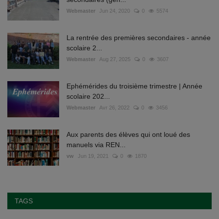
Webmaster
Jun 24, 2020
0
5574
La rentrée des premières secondaires - année
scolaire 2...
Webmaster
Aug 27, 2025
0
3607
Ephémérides du troisième trimestre | Année
scolaire 202...
Webmaster
Avr 26, 2022
0
3456
Aux parents des élèves qui ont loué des
manuels via REN...
vw
Jun 19, 2021
0
1870
TAGS