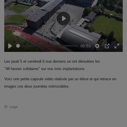
Emplois
Play
Notre offre d'enseignement (2026)
Stages
00:53
Play
Settings
PIP
Enter
Association des Parents
fulls
Les jeudi 5 et vendredi 6 mai derniers se ont déroulées les
"
48
heures
solidaires
" sur nos trois implantations.
Offre d'enseignement & inscriptions
Voici une petite capsule vidéo réalisée par un élève et qui retrace en
Ancien-ne-s du CES Saint-Vincent
images ces deux journées mémorables.
Activation email
M. Lega
Internats