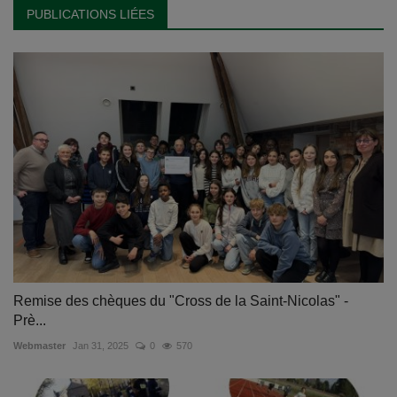
PUBLICATIONS LIÉES
Remise des chèques du "Cross de la Saint-Nicolas" -
Prè...
Webmaster
Jan 31, 2025
0
570