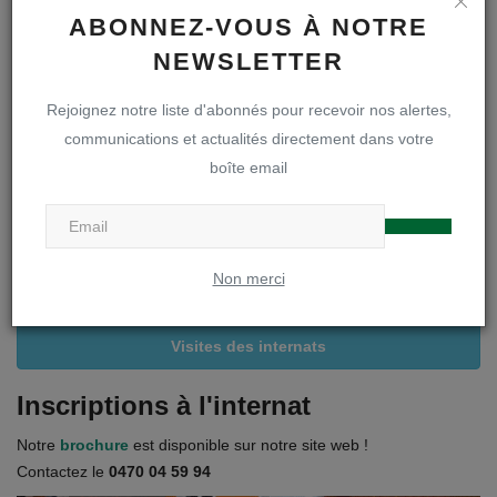
ABONNEZ-VOUS À NOTRE
A LA UNE
NEWSLETTER
Rejoignez notre liste d'abonnés pour recevoir nos alertes,
Inscriptions en première secondaire
communications et actualités directement dans votre
boîte email
Infos inscriptions
Brochure « A la découverte de notre DOA »
Non merci
Règlements et projets
Visites des internats
Inscriptions à l'internat
Notre
brochure
est disponible sur notre site web !
Contactez le
0470 04 59 94