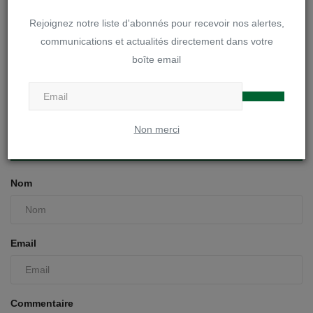
Rejoignez notre liste d'abonnés pour recevoir nos alertes,
communications et actualités directement dans votre
boîte email
Les cours et défis de Jonglage : Mercredi 29 avril Jong...
jscheers
Avr 29, 2020
0
843
Non merci
COMMENTAIRES
Nom
Email
Commentaire