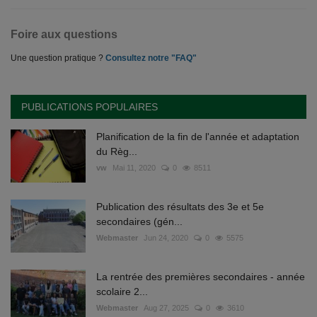
Foire aux questions
Une question pratique ?
Consultez notre "FAQ"
PUBLICATIONS POPULAIRES
Planification de la fin de l'année et adaptation
du Règ...
vw
Mai 11, 2020
0
8511
Publication des résultats des 3e et 5e
secondaires (gén...
Webmaster
Jun 24, 2020
0
5575
La rentrée des premières secondaires - année
scolaire 2...
Webmaster
Aug 27, 2025
0
3610