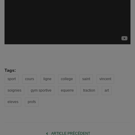
Tags:
sport
cours
ligne
college
saint
vincent
soignies
gym sportive
equerre
traction
art
eleves
profs
ARTICLE PRÉCÉDENT