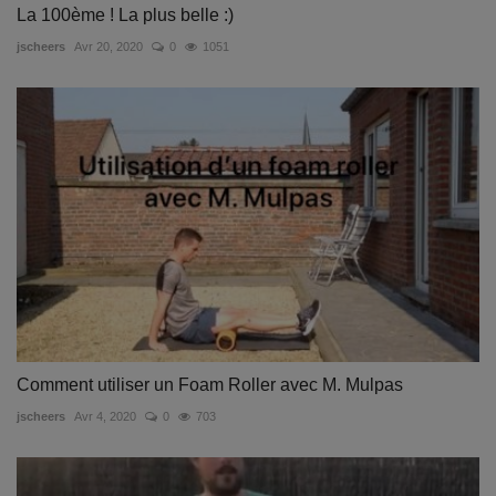
La 100ème ! La plus belle :)
jscheers
Avr 20, 2020
0
1051
Comment utiliser un Foam Roller avec M. Mulpas
jscheers
Avr 4, 2020
0
703