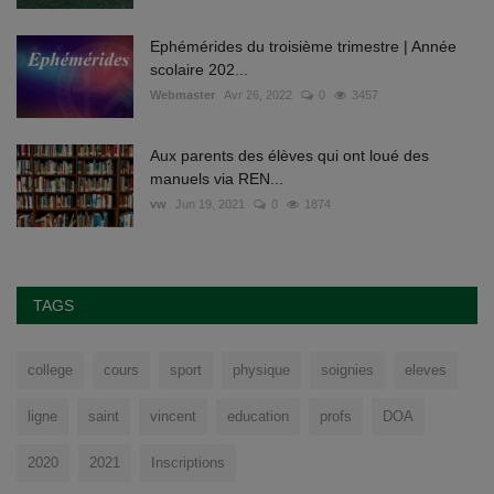
Ephémérides du troisième trimestre | Année
scolaire 202...
Webmaster
Avr 26, 2022
0
3457
Aux parents des élèves qui ont loué des
manuels via REN...
vw
Jun 19, 2021
0
1874
TAGS
college
cours
sport
physique
soignies
eleves
ligne
saint
vincent
education
profs
DOA
2020
2021
Inscriptions