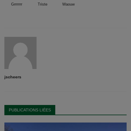
Grrrrrrr
Triste
Waouw
jscheers
PUBLICATIONS LIÉES