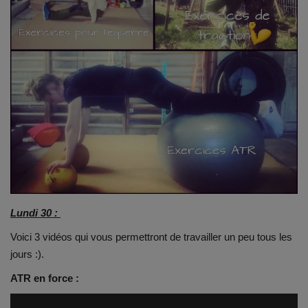
Emplois
Notre offre d'enseignement (2026)
Stages
Association des Parents
Offre d'enseignement & inscriptions
Ancien-ne-s du CES Saint-Vincent
Lundi 30 :
Voici 3 vidéos qui vous permettront de travailler un peu tous les
Activation email
jours :).
Internats
ATR en force :