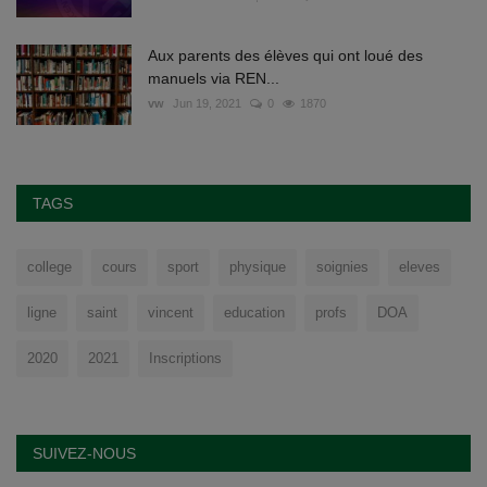
Aux parents des élèves qui ont loué des
manuels via REN...
vw
Jun 19, 2021
0
1870
TAGS
college
cours
sport
physique
soignies
eleves
ligne
saint
vincent
education
profs
DOA
2020
2021
Inscriptions
SUIVEZ-NOUS