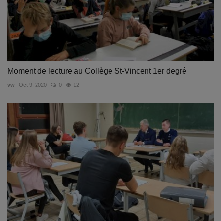
Moment de lecture au Collège St-Vincent 1er degré
vw
Oct 9, 2020
0
12