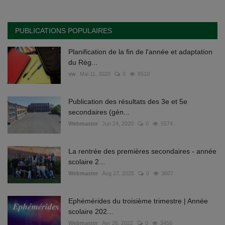
PUBLICATIONS POPULAIRES
Planification de la fin de l'année et adaptation
du Règ...
vw
Mai 11, 2020
0
8510
Publication des résultats des 3e et 5e
secondaires (gén...
Webmaster
Jun 24, 2020
0
5574
La rentrée des premières secondaires - année
scolaire 2...
Webmaster
Aug 27, 2025
0
3607
Ephémérides du troisième trimestre | Année
scolaire 202...
Webmaster
Avr 26, 2022
0
3456