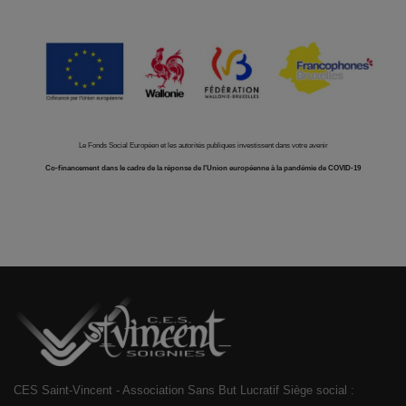
Le Fonds Social Européen et les autorités publiques investissent dans votre avenir
Co-financement dans le cadre de la réponse de l'Union européenne à la pandémie de COVID-19
CES Saint-Vincent - Association Sans But Lucratif Siège social :