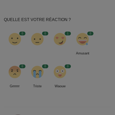
QUELLE EST VOTRE RÉACTION ?
0
0
1
0
Amusant
0
0
0
Grrrrrrr
Triste
Waouw