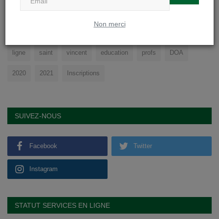
TAGS
Non merci
college
cours
sport
physique
soignies
eleves
ligne
saint
vincent
education
profs
DOA
2020
2021
Inscriptions
SUIVEZ-NOUS
Facebook
Twitter
Instagram
STATUT SERVICES EN LIGNE