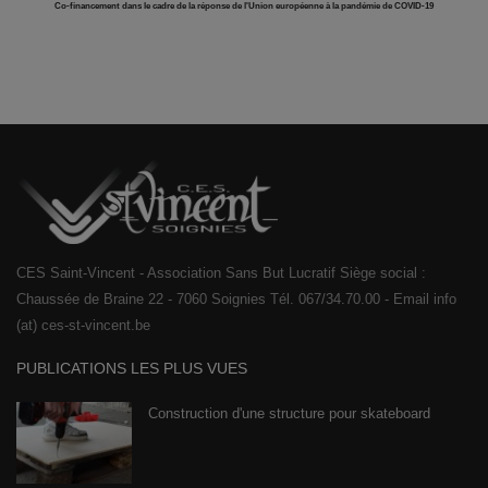
Co-financement dans le cadre de la réponse de l'Union européenne à la pandémie de COVID-19
CES Saint-Vincent - Association Sans But Lucratif Siège social :
Chaussée de Braine 22 - 7060 Soignies Tél. 067/34.70.00 - Email info
(at) ces-st-vincent.be
PUBLICATIONS LES PLUS VUES
Construction d'une structure pour skateboard