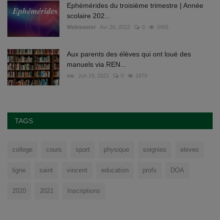
Ephémérides du troisième trimestre | Année
scolaire 202...
Webmaster
Avr 26, 2022
0
3456
Aux parents des élèves qui ont loué des
manuels via REN...
vw
Jun 19, 2021
0
1870
TAGS
college
cours
sport
physique
soignies
eleves
ligne
saint
vincent
education
profs
DOA
2020
2021
Inscriptions