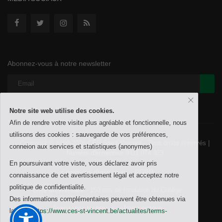
Abonnez-vous à notre newsletter
Notre site web utilise des cookies.
Afin de rendre votre visite plus agréable et fonctionnelle, nous
utilisons des cookies : sauvegarde de vos préférences,
Copyright © 1999-2026 CES Saint-Vincent - Tous droits réservés |
conneion aux services et statistiques (anonymes)
Numéro d'entreprise 0411.074.023
En poursuivant votre viste, vous déclarez avoir pris
Conditions d'utilisation
RGPD
connaissance de cet avertissement légal et acceptez notre
politique de confidentialité.
Livre anniversaire - 150 ans de fondation du Collège
Des informations complémentaires peuvent être obtenues via
Assistance technique
Notre histoire
la page
https://www.ces-st-vincent.be/actualites/terms-