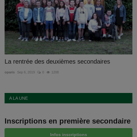
Documents
Services
Contacts
La rentrée des deuxièmes secondaires
oparis
Sep 6, 2019
0
1208
A LA UNE
Inscriptions en première secondaire
Infos inscriptions