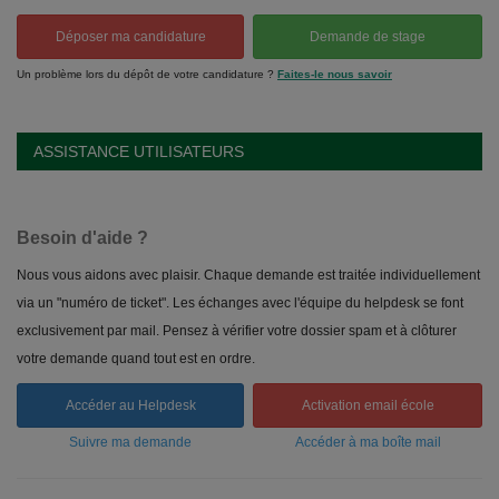
Déposer ma candidature
Demande de stage
Un problème lors du dépôt de votre candidature ?
Faites-le nous savoir
ASSISTANCE UTILISATEURS
Besoin d'aide ?
Nous vous aidons avec plaisir. Chaque demande est traitée individuellement
via un "numéro de ticket". Les échanges avec l'équipe du helpdesk se font
exclusivement par mail. Pensez à vérifier votre dossier spam et à clôturer
votre demande quand tout est en ordre.
Accéder au Helpdesk
Activation email école
Suivre ma demande
Accéder à ma boîte mail