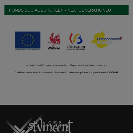
FONDS SOCIAL EUROPÉEN - NEXTGENERATIONEU
Le Fonds Social Européen et les autorités publiques investissent dans votre avenir
Co-financement dans le cadre de la réponse de l'Union européenne à la pandémie de COVID-19