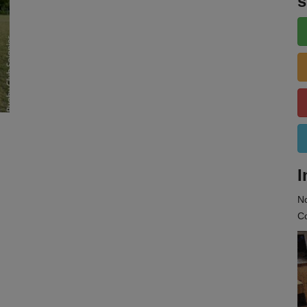
s
I
N
Co