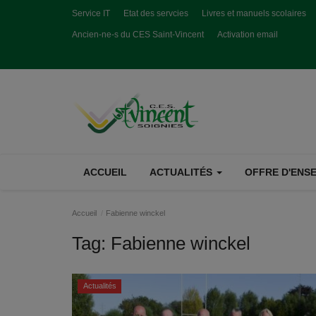
Service IT
Etat des servcies
Livres et manuels scolaires
Ancien-ne-s du CES Saint-Vincent
Activation email
ACCUEIL
ACTUALITÉS
OFFRE D'ENSE
Accueil
Fabienne winckel
Tag:
Fabienne winckel
Actualités