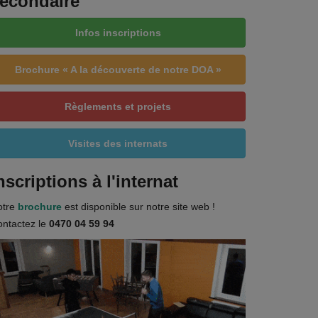
econdaire
Infos inscriptions
Brochure « A la découverte de notre DOA »
Règlements et projets
Visites des internats
nscriptions à l'internat
otre
brochure
est disponible sur notre site web !
ntactez le
0470 04 59 94