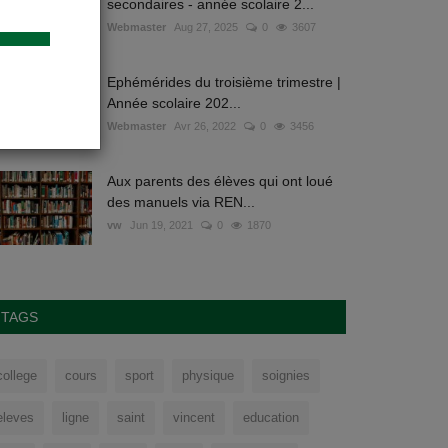
secondaires - année scolaire 2...
Webmaster
Aug 27, 2025
0
3607
Ephémérides du troisième trimestre |
Année scolaire 202...
Webmaster
Avr 26, 2022
0
3456
Aux parents des élèves qui ont loué
des manuels via REN...
vw
Jun 19, 2021
0
1870
TAGS
college
cours
sport
physique
soignies
eleves
ligne
saint
vincent
education