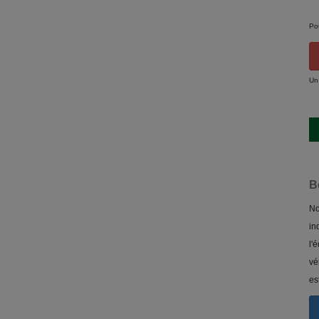
Po
Un
B
No
in
l'
vé
es