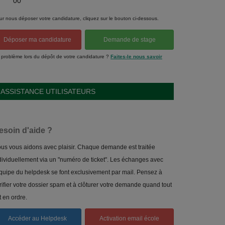
00
ur nous déposer votre candidature, cliquez sur le bouton ci-dessous.
Déposer ma candidature
Demande de stage
 problème lors du dépôt de votre candidature ?
Faites-le nous savoir
ASSISTANCE UTILISATEURS
esoin d'aide ?
us vous aidons avec plaisir. Chaque demande est traitée
dividuellement via un "numéro de ticket". Les échanges avec
équipe du helpdesk se font exclusivement par mail. Pensez à
rifier votre dossier spam et à clôturer votre demande quand tout
t en ordre.
Accéder au Helpdesk
Activation email école