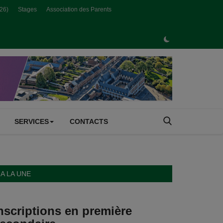
026)
Stages
Association des Parents
SERVICES
CONTACTS
A LA UNE
nscriptions en première