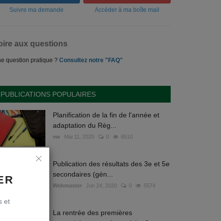
Suivre ma demande
Accéder à ma boîte mail
oire aux questions
e question pratique ?
Consultez notre "FAQ"
PUBLICATIONS POPULAIRES
Planification de la fin de l'année et
adaptation du Règ...
vw
Mai 11, 2020
0
8510
Publication des résultats des 3e et 5e
secondaires (gén...
ER
Webmaster
Jun 24, 2020
0
5574
s et
La rentrée des premières