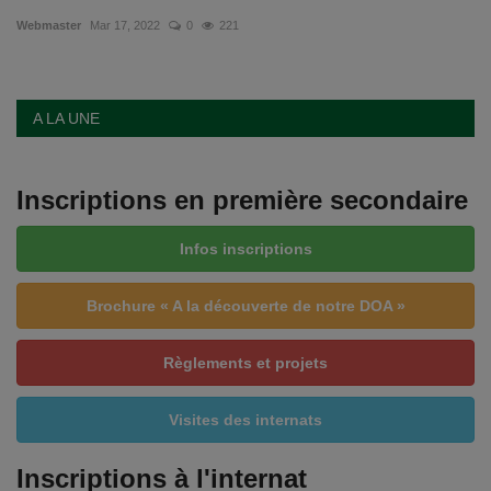
Webmaster
Mar 17, 2022
0
221
Emplois
Notre offre d'enseignement (2026)
A LA UNE
Stages
Inscriptions en première secondaire
Association des Parents
Infos inscriptions
Offre d'enseignement & inscriptions
Brochure « A la découverte de notre DOA »
Ancien-ne-s du CES Saint-Vincent
Règlements et projets
Activation email
Visites des internats
Internats
Inscriptions à l'internat