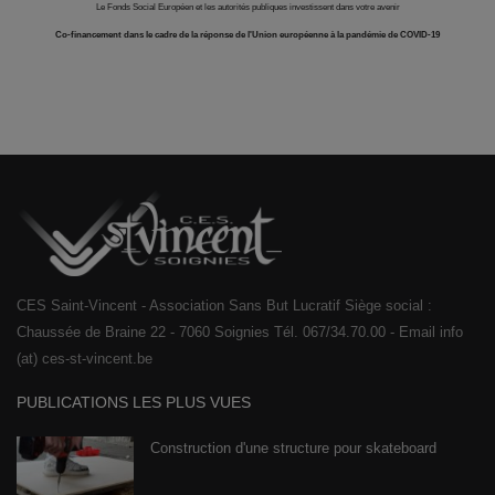
Le Fonds Social Européen et les autorités publiques investissent dans votre avenir
Co-financement dans le cadre de la réponse de l'Union européenne à la pandémie de COVID-19
CES Saint-Vincent - Association Sans But Lucratif Siège social :
Chaussée de Braine 22 - 7060 Soignies Tél. 067/34.70.00 - Email info
(at) ces-st-vincent.be
PUBLICATIONS LES PLUS VUES
Construction d'une structure pour skateboard