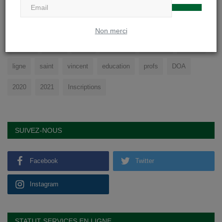
TAGS
Non merci
college
cours
sport
physique
soignies
eleves
ligne
saint
vincent
education
profs
DOA
2020
2021
Inscriptions
SUIVEZ-NOUS
Facebook
Twitter
Instagram
STATUT SERVICES EN LIGNE