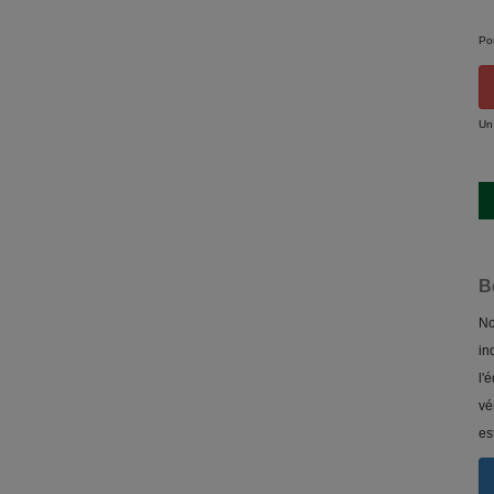
Po
Un
B
No
in
l'
vé
es