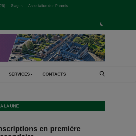
026)
Stages
Association des Parents
SERVICES
CONTACTS
A LA UNE
nscriptions en première