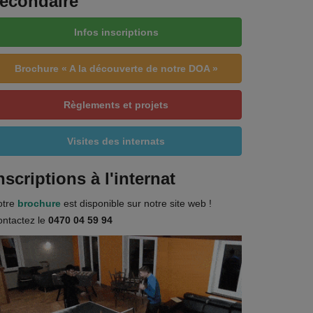
econdaire
Infos inscriptions
Brochure « A la découverte de notre DOA »
Règlements et projets
Visites des internats
nscriptions à l'internat
otre
brochure
est disponible sur notre site web !
ntactez le
0470 04 59 94