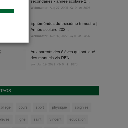
secondaires - année scolaire 2...
Webmaster
Aug 27, 2025
0
3607
Ephémérides du troisième trimestre |
Année scolaire 202...
Webmaster
Avr 26, 2022
0
3456
Aux parents des élèves qui ont loué
des manuels via REN...
vw
Jun 19, 2021
0
1870
TAGS
college
cours
sport
physique
soignies
eleves
ligne
saint
vincent
education