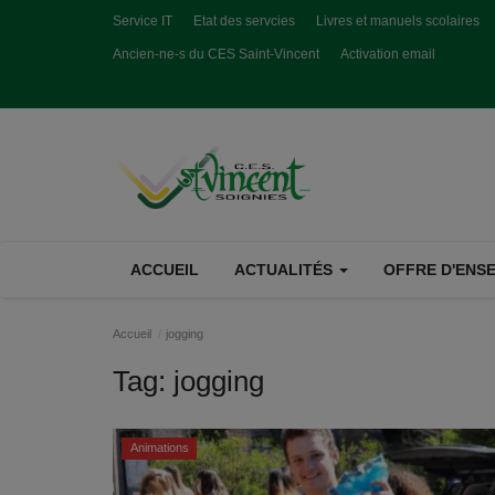
Service IT
Etat des servcies
Livres et manuels scolaires
Ancien-ne-s du CES Saint-Vincent
Activation email
ACCUEIL
ACTUALITÉS
OFFRE D'ENSE
Accueil
jogging
Tag:
jogging
Animations