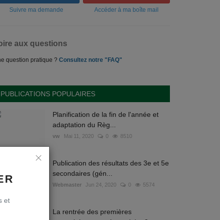
Suivre ma demande
Accéder à ma boîte mail
oire aux questions
e question pratique ?
Consultez notre "FAQ"
PUBLICATIONS POPULAIRES
Planification de la fin de l'année et
adaptation du Règ...
vw
Mai 11, 2020
0
8510
Publication des résultats des 3e et 5e
secondaires (gén...
ER
Webmaster
Jun 24, 2020
0
5574
s et
La rentrée des premières