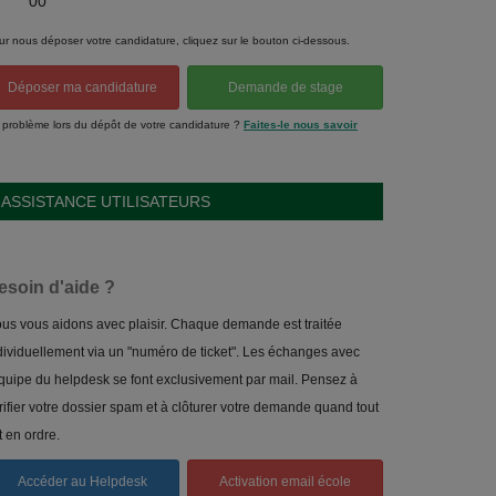
00
ur nous déposer votre candidature, cliquez sur le bouton ci-dessous.
Déposer ma candidature
Demande de stage
 problème lors du dépôt de votre candidature ?
Faites-le nous savoir
ASSISTANCE UTILISATEURS
esoin d'aide ?
us vous aidons avec plaisir. Chaque demande est traitée
dividuellement via un "numéro de ticket". Les échanges avec
équipe du helpdesk se font exclusivement par mail. Pensez à
rifier votre dossier spam et à clôturer votre demande quand tout
t en ordre.
Accéder au Helpdesk
Activation email école