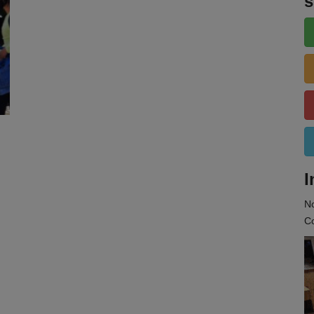
s
I
N
Co