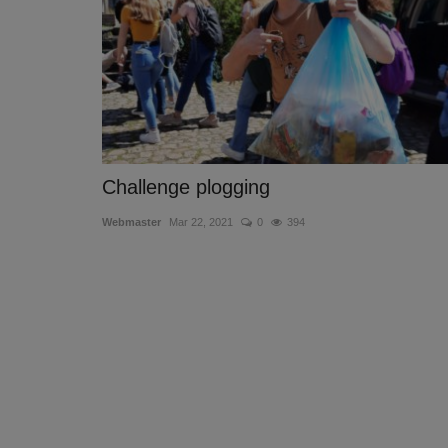
Challenge plogging
Webmaster
Mar 22, 2021
0
394