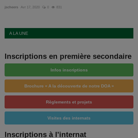
jscheers
Avr 17, 2020
0
831
Emplois
Notre offre d'enseignement (2026)
A LA UNE
Stages
Inscriptions en première secondaire
Association des Parents
Infos inscriptions
Offre d'enseignement & inscriptions
Brochure « A la découverte de notre DOA »
Ancien-ne-s du CES Saint-Vincent
Règlements et projets
Activation email
Visites des internats
Internats
Inscriptions à l'internat