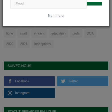
TAGS
Non merci
college
cours
sport
physique
soignies
eleves
ligne
saint
vincent
education
profs
DOA
2020
2021
Inscriptions
SUIVEZ-NOUS
Facebook
Twitter
Instagram
STATUT SERVICES EN LIGNE