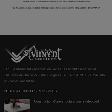
Le Fonds Social Européen et les autorités publiques investissent dans votre avenir
Co-financement dans le cadre de la réponse de l'Union européenne à la pandémie de COVID-19
CES Saint-Vincent - Association Sans But Lucratif Siège social :
Chaussée de Braine 22 - 7060 Soignies Tél. 067/34.70.00 - Email info
(at) ces-st-vincent.be
PUBLICATIONS LES PLUS VUES
Construction d'une structure pour skateboard