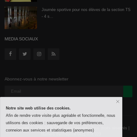
Journée sportive pour nos élèves de la section TS
- 4 s...
MEDIA SOCIAUX
Abonnez-vous à notre newsletter
Notre site web utilise des cookies.
Afin de rendre votre visite plus agréable et fonctionnelle, nous
utilisons des cookies : sauvegarde de vos préférences,
Copyright © 1999-2026 CES Saint-Vincent - Tous droits réservés |
conneion aux services et statistiques (anonymes)
Numéro d'entreprise 0411.074.023