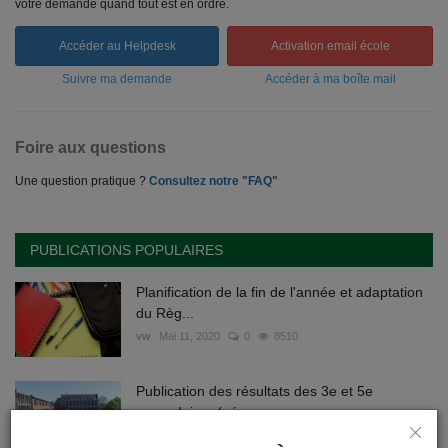
votre demande quand tout est en ordre.
Accéder au Helpdesk
Activation email école
Suivre ma demande
Accéder à ma boîte mail
Foire aux questions
Une question pratique ?
Consultez notre "FAQ"
PUBLICATIONS POPULAIRES
Planification de la fin de l'année et adaptation
du Règ...
vw
Mai 11, 2020
0
8510
Publication des résultats des 3e et 5e
secondaires (gén...
Webmaster
Jun 24, 2020
0
5574