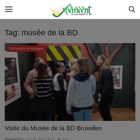
Tag:
musée de la BD
Accueil
Excusions et voyages
Service IT
Actualités
Etat des servcies
Livres et manuels scolaires
Inscriptions
Visite du Musée de la BD Bruxelles
Sponsoring 150 - 50
Webmaster
Oct 20, 2022
0
370