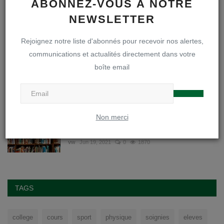
ABONNEZ-VOUS À NOTRE
NEWSLETTER
La rentrée des premières secondaires - année
scolaire 2...
Rejoignez notre liste d'abonnés pour recevoir nos alertes,
Webmaster
Aug 27, 2025
0
3607
communications et actualités directement dans votre
boîte email
Ephémérides du troisième trimestre | Année
scolaire 202...
Webmaster
Avr 26, 2022
0
3456
Non merci
Aux parents des élèves qui ont loué des
manuels via REN...
vw
Jun 19, 2021
0
1870
TAGS
college
cours
sport
physique
soignies
eleves