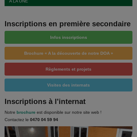
A LA UNE
Documents
Services
Inscriptions en première secondaire
Contacts
Infos inscriptions
Brochure « A la découverte de notre DOA »
Règlements et projets
Visites des internats
Inscriptions à l'internat
Notre
brochure
est disponible sur notre site web !
Contactez le
0470 04 59 94