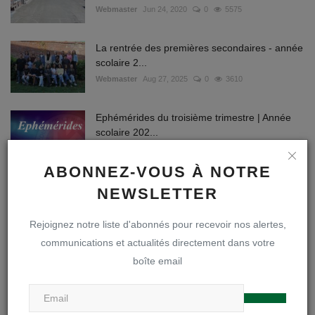
Webmaster
Jun 24, 2020
0
5575
La rentrée des premières secondaires - année
scolaire 2...
Webmaster
Aug 27, 2025
0
3610
Ephémérides du troisième trimestre | Année
scolaire 202...
Webmaster
Avr 26, 2022
0
3457
ABONNEZ-VOUS À NOTRE
Aux parents des élèves qui ont loué des
NEWSLETTER
manuels via REN...
vw
Jun 19, 2021
0
1874
Rejoignez notre liste d'abonnés pour recevoir nos alertes,
communications et actualités directement dans votre
boîte email
TAGS