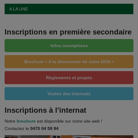
A LA UNE
Emplois
Notre offre d'enseignement (2026)
Inscriptions en première secondaire
Stages
Infos inscriptions
Association des Parents
Brochure « A la découverte de notre DOA »
Offre d'enseignement & inscriptions
Règlements et projets
Ancien-ne-s du CES Saint-Vincent
Visites des internats
Activation email
Inscriptions à l'internat
Notre
brochure
est disponible sur notre site web !
Internats
Contactez le
0470 04 59 94