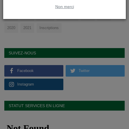
college
cours
sport
physique
soignies
eleves
Non merci
ligne
saint
vincent
education
profs
DOA
2020
2021
Inscriptions
SUIVEZ-NOUS
Facebook
Twitter
Instagram
STATUT SERVICES EN LIGNE