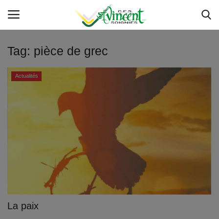
Tag:
pièce de grec
Accueil
Actualités
Service IT
Actualités
Etat des servcies
Livres et manuels scolaires
Inscriptions
La paix
Sponsoring 150 - 50