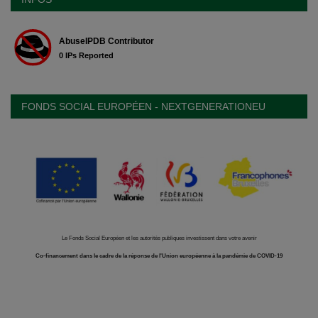
FONDS SOCIAL EUROPÉEN - NEXTGENERATIONEU
Le Fonds Social Européen et les autorités publiques investissent dans votre avenir
Co-financement dans le cadre de la réponse de l'Union européenne à la pandémie de COVID-19