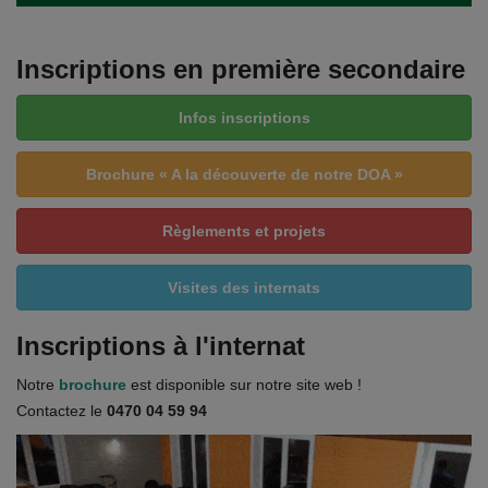
Documents
Services
Inscriptions en première secondaire
Contacts
Infos inscriptions
Brochure « A la découverte de notre DOA »
Règlements et projets
Visites des internats
Inscriptions à l'internat
Notre
brochure
est disponible sur notre site web !
Contactez le
0470 04 59 94