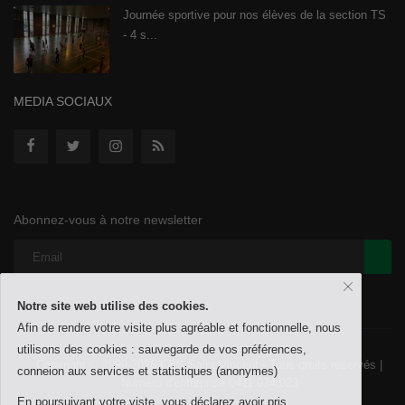
Journée sportive pour nos élèves de la section TS
- 4 s...
MEDIA SOCIAUX
Abonnez-vous à notre newsletter
Notre site web utilise des cookies.
Afin de rendre votre visite plus agréable et fonctionnelle, nous
utilisons des cookies : sauvegarde de vos préférences,
Copyright © 1999-2026 CES Saint-Vincent - Tous droits réservés |
conneion aux services et statistiques (anonymes)
Numéro d'entreprise 0411.074.023
En poursuivant votre viste, vous déclarez avoir pris