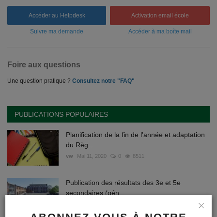
Accéder au Helpdesk
Activation email école
Suivre ma demande
Accéder à ma boîte mail
Foire aux questions
Une question pratique ?
Consultez notre "FAQ"
PUBLICATIONS POPULAIRES
Planification de la fin de l'année et adaptation
du Règ...
vw
Mai 11, 2020
0
8511
Publication des résultats des 3e et 5e
secondaires (gén...
Webmaster
Jun 24, 2020
0
5575