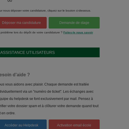
00
ur nous déposer votre candidature, cliquez sur le bouton ci-dessous.
Déposer ma candidature
Demande de stage
 problème lors du dépôt de votre candidature ?
Faites-le nous savoir
ASSISTANCE UTILISATEURS
esoin d'aide ?
us vous aidons avec plaisir. Chaque demande est traitée
dividuellement via un "numéro de ticket". Les échanges avec
équipe du helpdesk se font exclusivement par mail. Pensez à
rifier votre dossier spam et à clôturer votre demande quand tout
t en ordre.
Accéder au Helpdesk
Activation email école