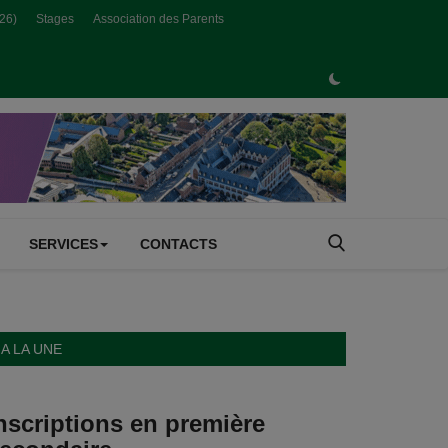
026)
Stages
Association des Parents
SERVICES
CONTACTS
A LA UNE
nscriptions en première