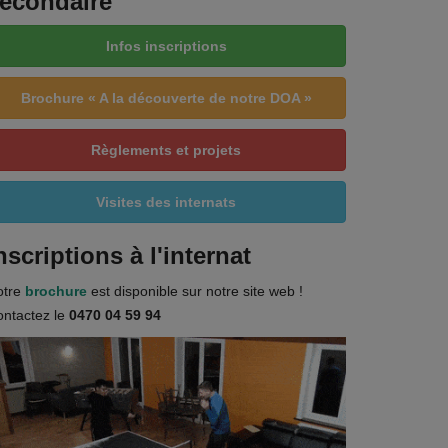
econdaire
Infos inscriptions
Brochure « A la découverte de notre DOA »
Règlements et projets
Visites des internats
nscriptions à l'internat
otre
brochure
est disponible sur notre site web !
ntactez le
0470 04 59 94