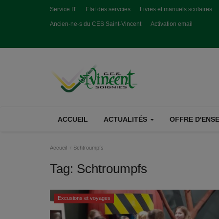
Service IT
Etat des servcies
Livres et manuels scolaires
Ancien-ne-s du CES Saint-Vincent
Activation email
ACCUEIL
ACTUALITÉS
OFFRE D'ENSE
Accueil
Schtroumpfs
Tag:
Schtroumpfs
Excusions et voyages