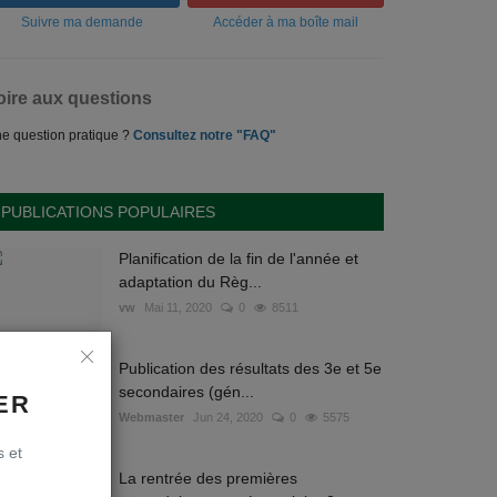
Suivre ma demande
Accéder à ma boîte mail
oire aux questions
e question pratique ?
Consultez notre "FAQ"
PUBLICATIONS POPULAIRES
Planification de la fin de l'année et
adaptation du Règ...
vw
Mai 11, 2020
0
8511
Publication des résultats des 3e et 5e
secondaires (gén...
ER
Webmaster
Jun 24, 2020
0
5575
s et
La rentrée des premières