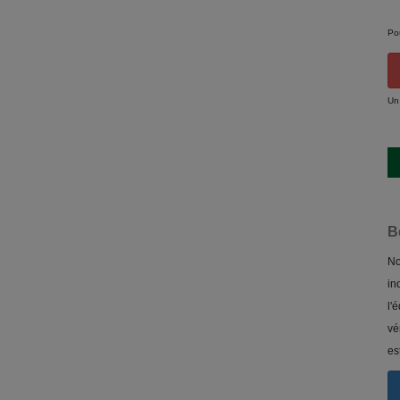
Po
Un
B
No
in
l'
vé
es