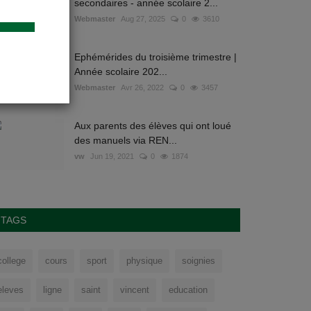
secondaires - année scolaire 2...
Webmaster
Aug 27, 2025
0
3610
Ephémérides du troisième trimestre |
Année scolaire 202...
Webmaster
Avr 26, 2022
0
3457
Aux parents des élèves qui ont loué
des manuels via REN...
vw
Jun 19, 2021
0
1874
TAGS
college
cours
sport
physique
soignies
eleves
ligne
saint
vincent
education