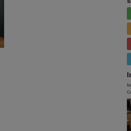
s
I
N
Co