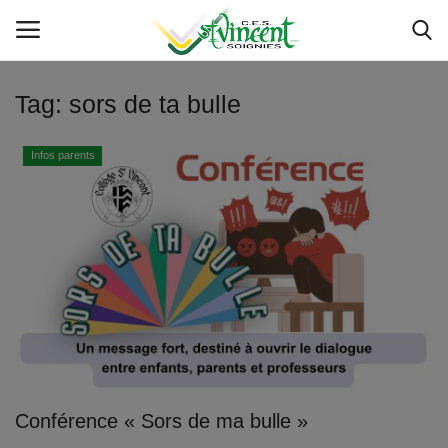
Tag:
sors de ta bulle
Accueil
Infos parents
Service IT
Actualités
Etat des servcies
Livres et manuels scolaires
Inscriptions
Conférence « Sors de ma bulle »
Sponsoring 150 - 50