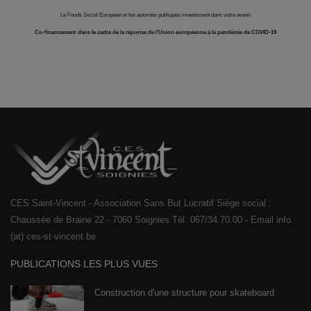
Le Fonds Social Européen et les autorités publiques investissent dans votre avenir
Co-financement dans le cadre de la réponse de l'Union européenne à la pandémie de COVID-19
CES Saint-Vincent - Association Sans But Lucratif Siège social :
Chaussée de Braine 22 - 7060 Soignies Tél. 067/34.70.00 - Email info
(at) ces-st-vincent.be
PUBLICATIONS LES PLUS VUES
Construction d'une structure pour skateboard