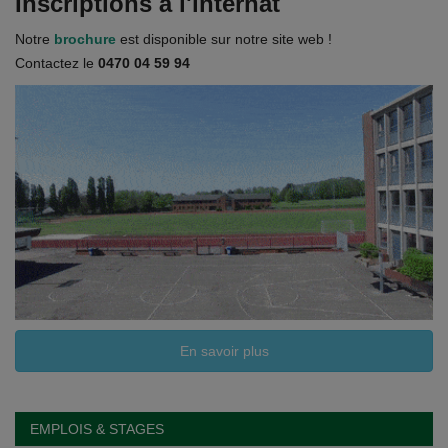
Inscriptions à l'internat
Documents
Notre
brochure
est disponible sur notre site web !
Services
Contactez le
0470 04 59 94
Contacts
En savoir plus
EMPLOIS & STAGES