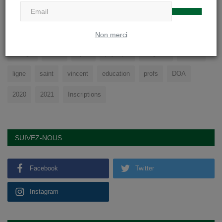
TAGS
Non merci
college
cours
sport
physique
soignies
eleves
ligne
saint
vincent
education
profs
DOA
2020
2021
Inscriptions
SUIVEZ-NOUS
Facebook
Twitter
Instagram