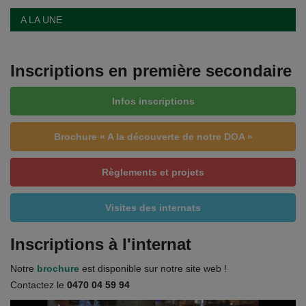
Documents
A LA UNE
Services
Inscriptions en première secondaire
Contacts
Infos inscriptions
Brochure « A la découverte de notre DOA »
Règlements et projets
Visites des internats
Inscriptions à l'internat
Notre
brochure
est disponible sur notre site web !
Contactez le
0470 04 59 94