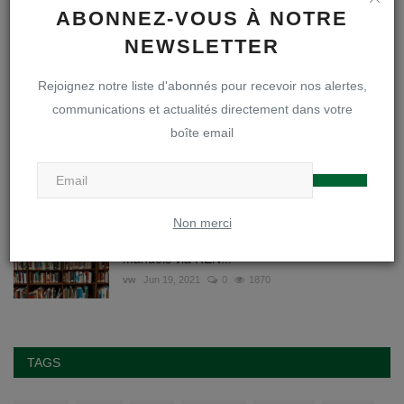
Webmaster
Jun 24, 2020
0
5574
ABONNEZ-VOUS À NOTRE
NEWSLETTER
La rentrée des premières secondaires - année
scolaire 2...
Rejoignez notre liste d'abonnés pour recevoir nos alertes,
Webmaster
Aug 27, 2025
0
3607
communications et actualités directement dans votre
boîte email
Ephémérides du troisième trimestre | Année
scolaire 202...
Webmaster
Avr 26, 2022
0
3456
Non merci
Aux parents des élèves qui ont loué des
manuels via REN...
vw
Jun 19, 2021
0
1870
TAGS