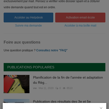
exclusivement par mail. Pensez à vérifier votre dossier spam et à clôturer
votre demande quand tout est en ordre.
Accéder au Helpdesk
Activation email école
Suivre ma demande
Accéder à ma boîte mail
Foire aux questions
Une question pratique ?
Consultez notre "FAQ"
PUBLICATIONS POPULAIRES
Planification de la fin de l'année et adaptation
du Règ...
vw
Mai 11, 2020
0
8510
Publication des résultats des 3e et 5e
secondaires (gén...