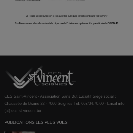
Le Fonds Social Européen et les autorités publiques investissent dans votre avenir
Co-financement dans le cadre de la réponse de l'Union européenne à la pandémie de COVID-19
CES Saint-Vincent - Association Sans But Lucratif Siège social :
Chaussée de Braine 22 - 7060 Soignies Tél. 067/34.70.00 - Email info
(at) ces-st-vincent.be
PUBLICATIONS LES PLUS VUES