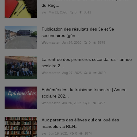
du Règ...
vw
Mai 11, 2020
0
8511
Publication des résultats des 3e et 5e
secondaires (gén...
Webmaster
Jun 24, 2020
0
5575
La rentrée des premières secondaires - année
scolaire 2...
Webmaster
Aug 27, 2025
0
3610
Ephémérides du troisième trimestre | Année
scolaire 202...
Webmaster
Avr 26, 2022
0
3457
Aux parents des élèves qui ont loué des
manuels via REN...
vw
Jun 19, 2021
0
1874