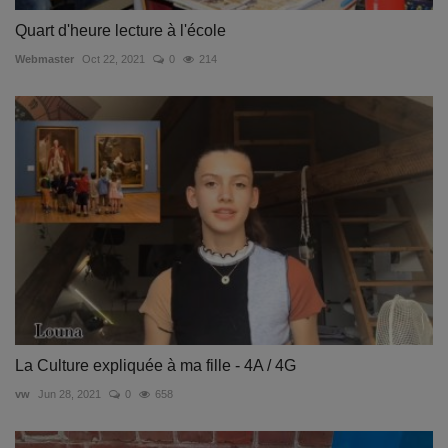
Quart d'heure lecture à l'école
Webmaster
Oct 22, 2021
0
214
La Culture expliquée à ma fille - 4A / 4G
vw
Jun 28, 2021
0
658