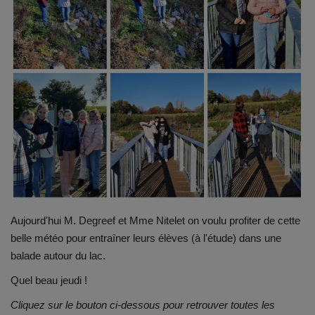
Emplois
Notre offre d'enseignement (2026)
Stages
Association des Parents
Offre d'enseignement & inscriptions
Ancien-ne-s du CES Saint-Vincent
Aujourd'hui M. Degreef et Mme Nitelet on voulu profiter de cette
belle météo pour entraîner leurs élèves (à l'étude) dans une
Activation email
balade autour du lac.
Quel beau jeudi !
Internats
Cliquez sur le bouton ci-dessous pour retrouver toutes les