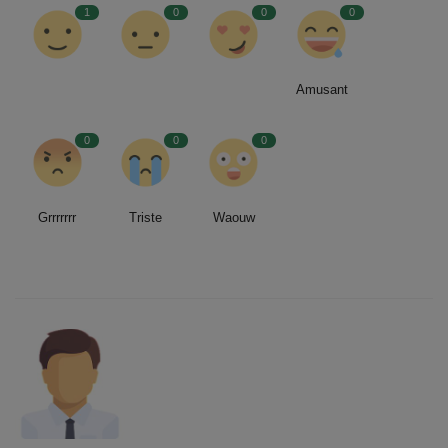
1
0
0
0
Amusant
0
0
0
Grrrrrrr
Triste
Waouw