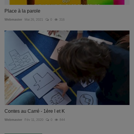
Place à la parole
Webmaster
Mai 26, 2021
0
316
Contes au Carré - 1ère I et K
Webmaster
Fév 11, 2020
0
844