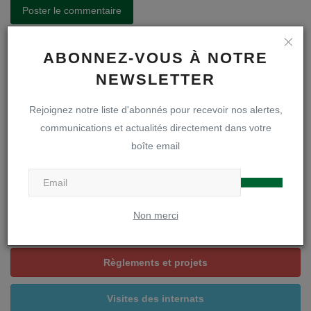
Poster le commentaire
ABONNEZ-VOUS À NOTRE
NEWSLETTER
A LA UNE
Rejoignez notre liste d'abonnés pour recevoir nos alertes,
communications et actualités directement dans votre
boîte email
Inscriptions en première secondaire
Infos inscriptions
Non merci
Brochure « A la découverte de notre DOA »
Règlements et projets
Visites des internats