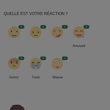
QUELLE EST VOTRE RÉACTION ?
0
0
1
0
Amusant
0
0
1
Grrrrrrr
Triste
Waouw