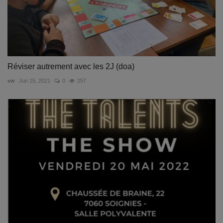
Réviser autrement avec les 2J (doa)
vw
Jun 15, 2021
0
257