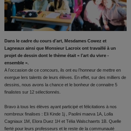
Emplois
Notre offre d'enseignement (2026)
Dans le cadre du cours d’art, Mesdames Cowez et
Stages
Lagneaux ainsi que Monsieur Lacroix ont travaillé à un
projet de dessin dont le thème était « l’art du vivre -
Association des Parents
ensemble ».
A l'occasion de ce concours, ils ont eu l'honneur de mettre en
Offre d'enseignement & inscriptions
exergue lers talents de leurs élèves. En effet, sur des milliers de
dessins, nous avons la chance et le bonheur de connaitre 5
Ancien-ne-s du CES Saint-Vincent
finalistes sur 12 sélectionnés.
Activation email
Bravo à tous les élèves ayant participé et félicitations à nos
nombreux finalises : Eli Kinde 1j , Paolini maeva 1A, Lolla
Internats
Cagniaux 1M, Elora Duez 1H et Télia Walschaerts 1B. Quelle
fierté pour leurs professeurs et le reste de la communauté