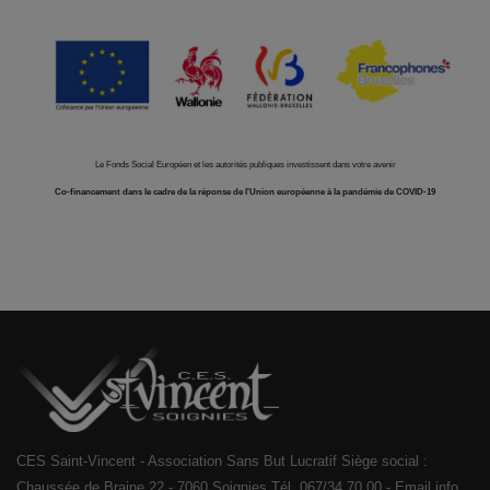
Le Fonds Social Européen et les autorités publiques investissent dans votre avenir
Co-financement dans le cadre de la réponse de l'Union européenne à la pandémie de COVID-19
CES Saint-Vincent - Association Sans But Lucratif Siège social :
Chaussée de Braine 22 - 7060 Soignies Tél. 067/34.70.00 - Email info