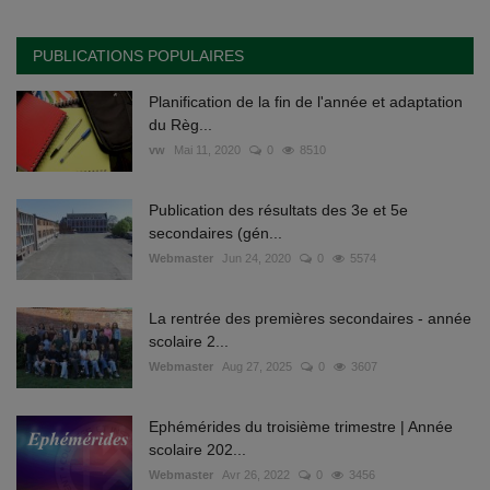
PUBLICATIONS POPULAIRES
Planification de la fin de l'année et adaptation
du Règ...
vw
Mai 11, 2020
0
8510
Publication des résultats des 3e et 5e
secondaires (gén...
Webmaster
Jun 24, 2020
0
5574
La rentrée des premières secondaires - année
scolaire 2...
Webmaster
Aug 27, 2025
0
3607
Ephémérides du troisième trimestre | Année
scolaire 202...
Webmaster
Avr 26, 2022
0
3456