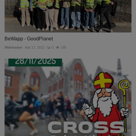
BeWapp - GoodPlanet
Webmaster
Mar 17, 2022
0
195