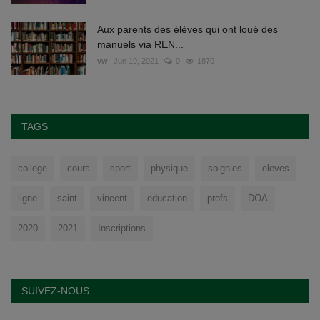
Aux parents des élèves qui ont loué des
manuels via REN...
vw
Jun 19, 2021
0
1870
TAGS
college
cours
sport
physique
soignies
eleves
ligne
saint
vincent
education
profs
DOA
2020
2021
Inscriptions
SUIVEZ-NOUS