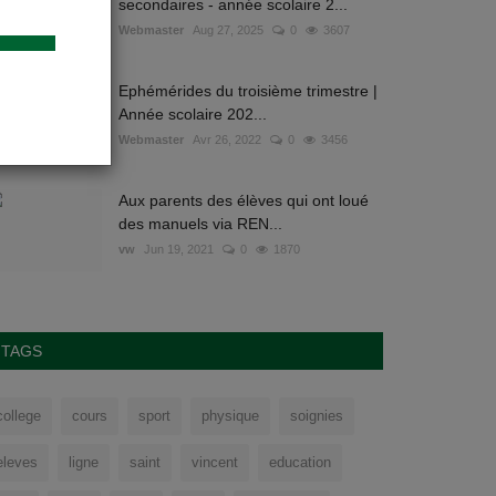
secondaires - année scolaire 2...
Webmaster
Aug 27, 2025
0
3607
Ephémérides du troisième trimestre |
Année scolaire 202...
Webmaster
Avr 26, 2022
0
3456
Aux parents des élèves qui ont loué
des manuels via REN...
vw
Jun 19, 2021
0
1870
TAGS
college
cours
sport
physique
soignies
eleves
ligne
saint
vincent
education