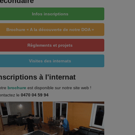
econdaire
Infos inscriptions
Brochure « A la découverte de notre DOA »
Règlements et projets
Visites des internats
nscriptions à l'internat
otre
brochure
est disponible sur notre site web !
ntactez le
0470 04 59 94