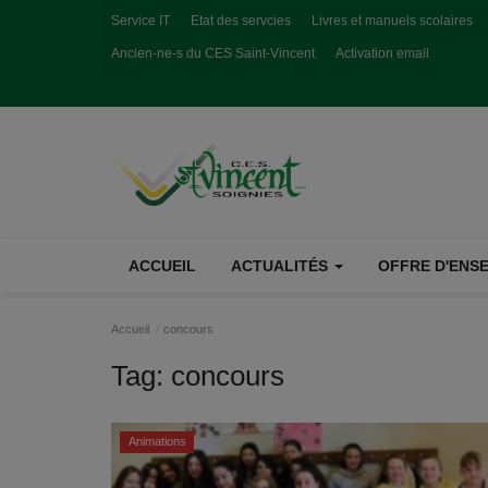
Service IT
Etat des servcies
Livres et manuels scolaires
Ancien-ne-s du CES Saint-Vincent
Activation email
ACCUEIL
ACTUALITÉS
OFFRE D'ENSE
Accueil
concours
Tag:
concours
Animations