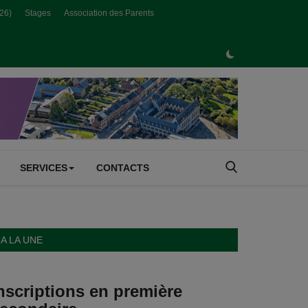
026)
Stages
Association des Parents
SERVICES
CONTACTS
A LA UNE
nscriptions en première