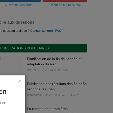
Suivre ma demande
Accéder à ma boîte mail
oire aux questions
e question pratique ?
Consultez notre "FAQ"
PUBLICATIONS POPULAIRES
Planification de la fin de l'année et
adaptation du Règ...
vw
Mai 11, 2020
0
8510
Publication des résultats des 3e et 5e
secondaires (gén...
ER
Webmaster
Jun 24, 2020
0
5574
s et
La rentrée des premières