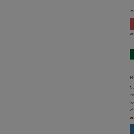
Po
Un
B
No
in
l'
vé
es