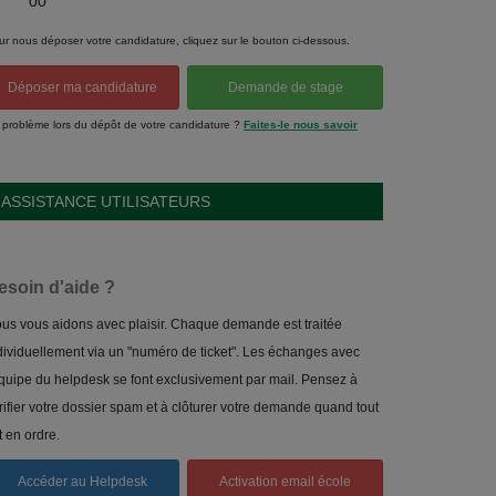
00
ur nous déposer votre candidature, cliquez sur le bouton ci-dessous.
Déposer ma candidature
Demande de stage
 problème lors du dépôt de votre candidature ?
Faites-le nous savoir
ASSISTANCE UTILISATEURS
esoin d'aide ?
us vous aidons avec plaisir. Chaque demande est traitée
dividuellement via un "numéro de ticket". Les échanges avec
équipe du helpdesk se font exclusivement par mail. Pensez à
rifier votre dossier spam et à clôturer votre demande quand tout
t en ordre.
Accéder au Helpdesk
Activation email école