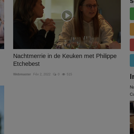
s
Nachtmerrie in de Keuken met Philippe
Etchebest
Webmaster
Fév 2, 2022
0
515
I
N
Co