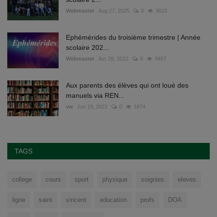
Webmaster
Aug 27, 2025
0
3610
Ephémérides du troisième trimestre | Année
scolaire 202...
Webmaster
Avr 26, 2022
0
3457
Aux parents des élèves qui ont loué des
manuels via REN...
vw
Jun 19, 2021
0
1874
TAGS
college
cours
sport
physique
soignies
eleves
ligne
saint
vincent
education
profs
DOA