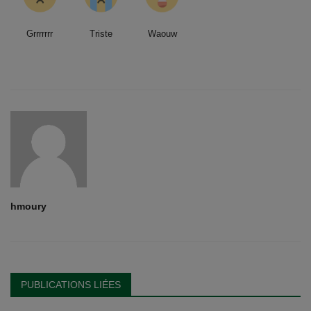
Grrrrrrr
Triste
Waouw
hmoury
PUBLICATIONS LIÉES