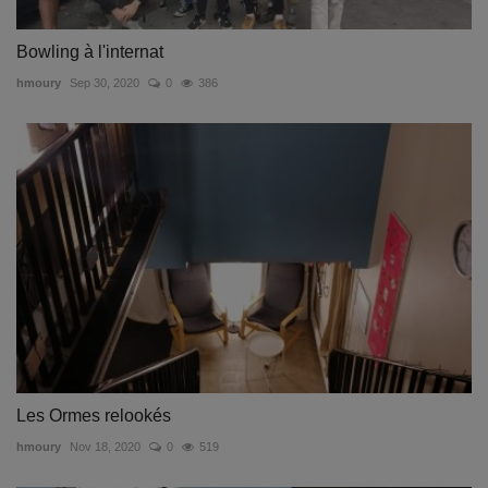
Bowling à l'internat
hmoury
Sep 30, 2020
0
386
Les Ormes relookés
hmoury
Nov 18, 2020
0
519