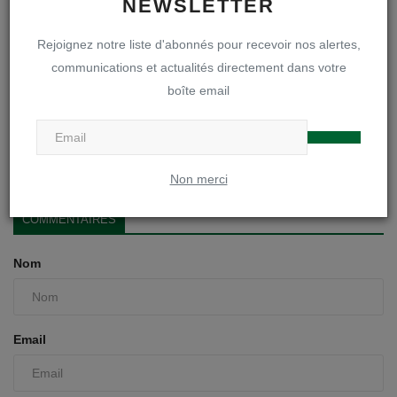
NEWSLETTER
Rejoignez notre liste d'abonnés pour recevoir nos alertes,
communications et actualités directement dans votre
boîte email
L'internat au fil des mois ; la vie continue
hmoury
Fév 3, 2022
0
658
Non merci
COMMENTAIRES
Nom
Email