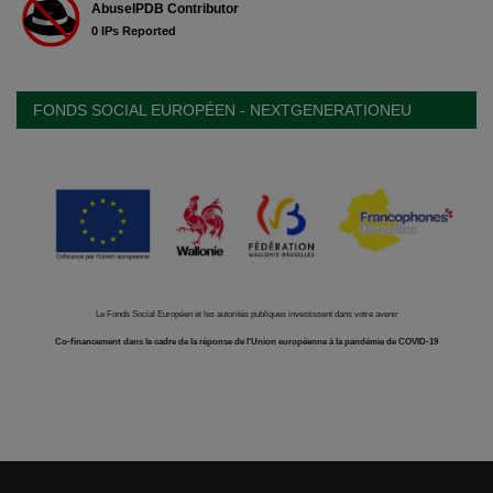
FONDS SOCIAL EUROPÉEN - NEXTGENERATIONEU
Le Fonds Social Européen et les autorités publiques investissent dans votre avenir
Co-financement dans le cadre de la réponse de l'Union européenne à la pandémie de COVID-19