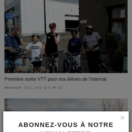
Première sortie VTT pour nos élèves de l'internat
Webmaster
Sep 2, 2020
0
515
ABONNEZ-VOUS À NOTRE