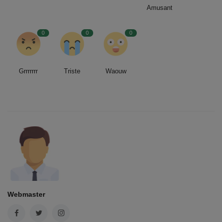
Amusant
0
0
0
Grrrrrrr
Triste
Waouw
Webmaster