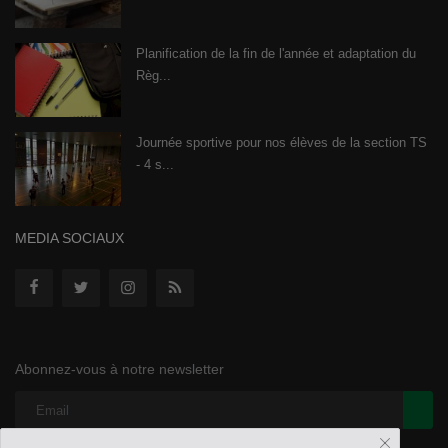
Planification de la fin de l'année et adaptation du
Règ...
Journée sportive pour nos élèves de la section TS
- 4 s...
MEDIA SOCIAUX
Abonnez-vous à notre newsletter