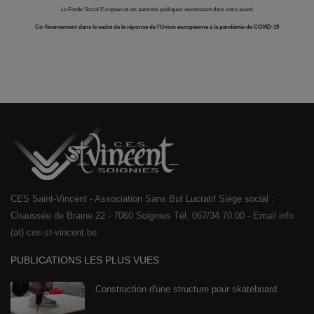
Le Fonds Social Européen et les autorités publiques investissent dans votre avenir
Co-financement dans le cadre de la réponse de l'Union européenne à la pandémie de COVID-19
CES Saint-Vincent - Association Sans But Lucratif Siège social :
Chaussée de Braine 22 - 7060 Soignies Tél. 067/34.70.00 - Email info
(at) ces-st-vincent.be
PUBLICATIONS LES PLUS VUES
Construction d'une structure pour skateboard