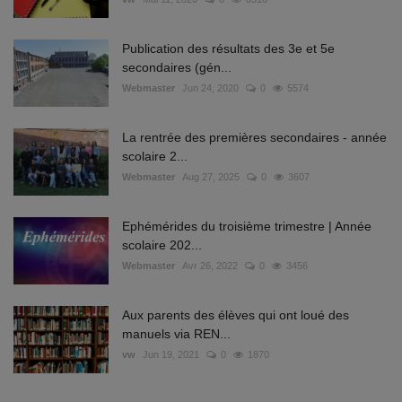
Publication des résultats des 3e et 5e
secondaires (gén...
Webmaster
Jun 24, 2020
0
5574
La rentrée des premières secondaires - année
scolaire 2...
Webmaster
Aug 27, 2025
0
3607
Ephémérides du troisième trimestre | Année
scolaire 202...
Webmaster
Avr 26, 2022
0
3456
Aux parents des élèves qui ont loué des
manuels via REN...
vw
Jun 19, 2021
0
1870