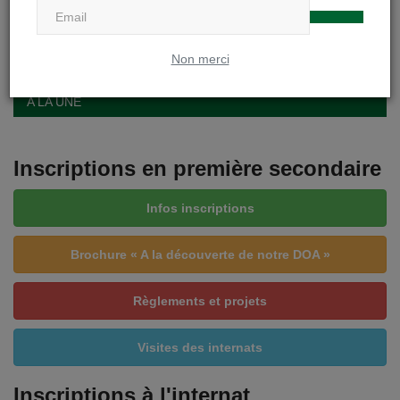
Non merci
A LA UNE
Inscriptions en première secondaire
Infos inscriptions
Brochure « A la découverte de notre DOA »
Règlements et projets
Visites des internats
Inscriptions à l'internat