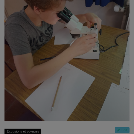
Emplois
Notre offre d'enseignement (2026)
Stages
Association des Parents
Offre d'enseignement & inscriptions
Ancien-ne-s du CES Saint-Vincent
Activation email
Internats
Edit
Excusions et voyages