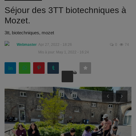
Documents
Séjour des 3TT biotechniques à
Services
Mozet.
Contacts
3tt, biotechniques, mozet
Webmaster
Apr 27, 2022 - 18:26
0
74
Mis à jour: May 1, 2022 - 16:24