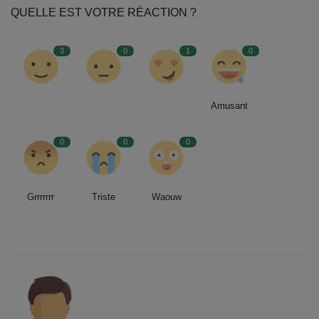
QUELLE EST VOTRE RÉACTION ?
3
0
1
0
Amusant
0
0
0
Grrrrrrr
Triste
Waouw