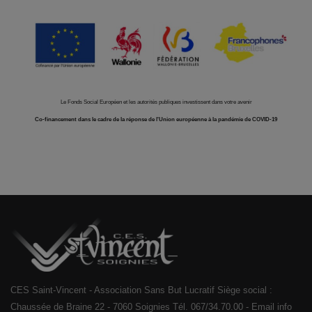
Le Fonds Social Européen et les autorités publiques investissent dans votre avenir
Co-financement dans le cadre de la réponse de l'Union européenne à la pandémie de COVID-19
CES Saint-Vincent - Association Sans But Lucratif Siège social :
Chaussée de Braine 22 - 7060 Soignies Tél. 067/34.70.00 - Email info