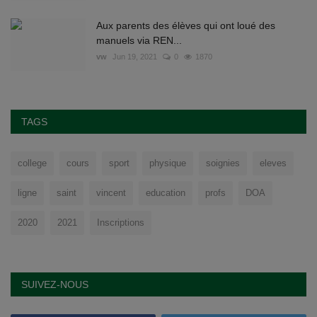
Aux parents des élèves qui ont loué des
manuels via REN...
vw
Jun 19, 2021
0
1870
TAGS
college
cours
sport
physique
soignies
eleves
ligne
saint
vincent
education
profs
DOA
2020
2021
Inscriptions
SUIVEZ-NOUS