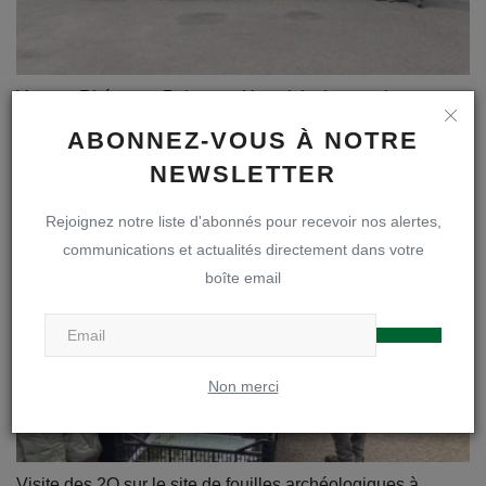
Voyage Rhétos en Pologne - Une visite impressionnante
d...
ABONNEZ-VOUS À NOTRE
Webmaster
Avr 19, 2022
0
989
NEWSLETTER
Rejoignez notre liste d'abonnés pour recevoir nos alertes,
communications et actualités directement dans votre
boîte email
Non merci
Visite des 2O sur le site de fouilles archéologiques à ...