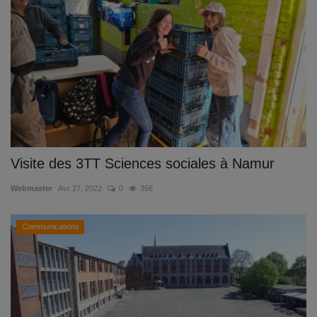
Documents
Services
Contacts
Visite des 3TT Sciences sociales à Namur
Webmaster
Avr 27, 2022
0
356
Communications