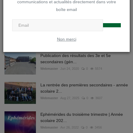
communications et actualités directement dans votre
boîte email
PUBLICATIONS POPULAIRES
Planification de la fin de l'année et adaptation
du Règ...
Non merci
vw
Mai 11, 2020
0
8510
Publication des résultats des 3e et 5e
secondaires (gén...
Webmaster
Jun 24, 2020
0
5574
La rentrée des premières secondaires - année
scolaire 2...
Webmaster
Aug 27, 2025
0
3607
Ephémérides du troisième trimestre | Année
scolaire 202...
Webmaster
Avr 26, 2022
0
3456