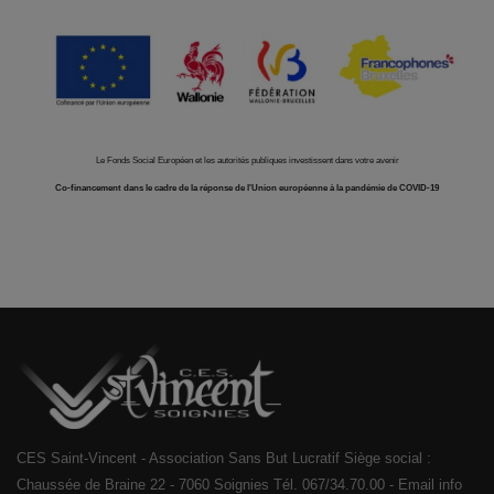
Le Fonds Social Européen et les autorités publiques investissent dans votre avenir
Co-financement dans le cadre de la réponse de l'Union européenne à la pandémie de COVID-19
CES Saint-Vincent - Association Sans But Lucratif Siège social :
Chaussée de Braine 22 - 7060 Soignies Tél. 067/34.70.00 - Email info