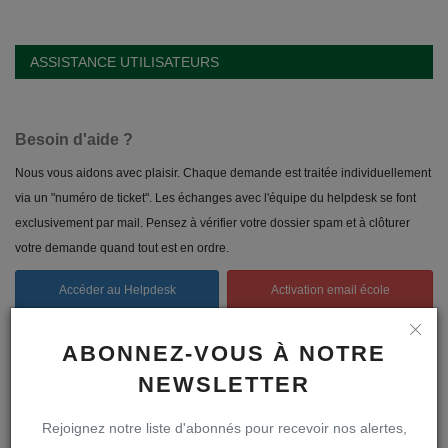
ASSISTANCE UTILISATEURS
Besoin d'aide ?
Nous vous aidons avec plaisir. Chaque demande est traitée individuellement
via un "numéro de ticket". Les échanges avec l'équipe du helpdesk se font
exclusivement par mail. Pensez à vérifier votre dossier spam et à clôturer
votre demande quand tout est en ordre.
Accéder au Helpdesk
Activation email école
Suivre ma demande
Accéder à ma boîte mail
ABONNEZ-VOUS À NOTRE
NEWSLETTER
Foire aux questions
Une question pratique ?
Consultez notre "FAQ"
Rejoignez notre liste d'abonnés pour recevoir nos alertes,