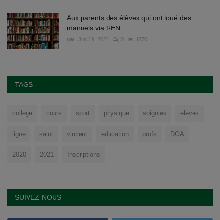
Aux parents des élèves qui ont loué des
manuels via REN...
vw
Jun 19, 2021
0
1870
TAGS
college
cours
sport
physique
soignies
eleves
ligne
saint
vincent
education
profs
DOA
2020
2021
Inscriptions
SUIVEZ-NOUS