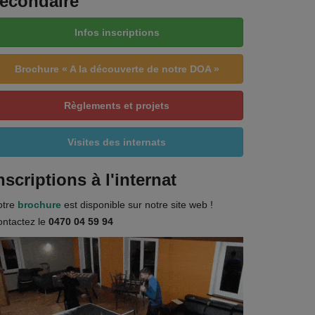
econdaire
Infos inscriptions
Brochure « A la découverte de notre DOA »
Règlements et projets
Visites des internats
nscriptions à l'internat
otre
brochure
est disponible sur notre site web !
ntactez le
0470 04 59 94