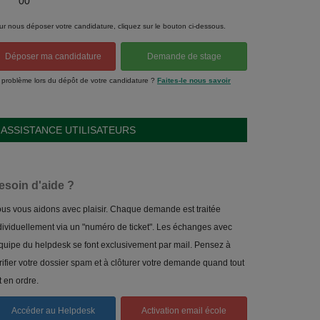
00
ur nous déposer votre candidature, cliquez sur le bouton ci-dessous.
Déposer ma candidature
Demande de stage
 problème lors du dépôt de votre candidature ?
Faites-le nous savoir
ASSISTANCE UTILISATEURS
esoin d'aide ?
us vous aidons avec plaisir. Chaque demande est traitée
dividuellement via un "numéro de ticket". Les échanges avec
équipe du helpdesk se font exclusivement par mail. Pensez à
rifier votre dossier spam et à clôturer votre demande quand tout
t en ordre.
Accéder au Helpdesk
Activation email école