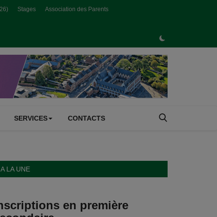
026)
Stages
Association des Parents
SERVICES
CONTACTS
A LA UNE
nscriptions en première