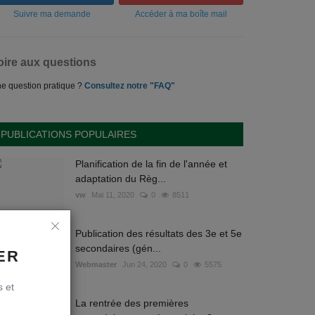
Suivre ma demande
Accéder à ma boîte mail
oire aux questions
e question pratique ?
Consultez notre "FAQ"
PUBLICATIONS POPULAIRES
Planification de la fin de l'année et
adaptation du Règ...
vw
Mai 11, 2020
0
8511
Publication des résultats des 3e et 5e
secondaires (gén...
ER
Webmaster
Jun 24, 2020
0
5575
s et
La rentrée des premières