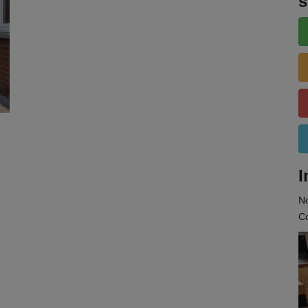
s
I
N
Co