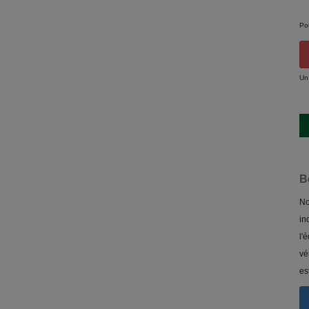
Po
Un
B
No
in
l'
vé
es