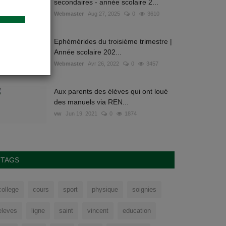
secondaires - année scolaire 2...
Webmaster
Aug 27, 2025
0
3610
Ephémérides du troisième trimestre |
Année scolaire 202...
Webmaster
Avr 26, 2022
0
3457
Aux parents des élèves qui ont loué
des manuels via REN...
vw
Jun 19, 2021
0
1874
TAGS
college
cours
sport
physique
soignies
eleves
ligne
saint
vincent
education