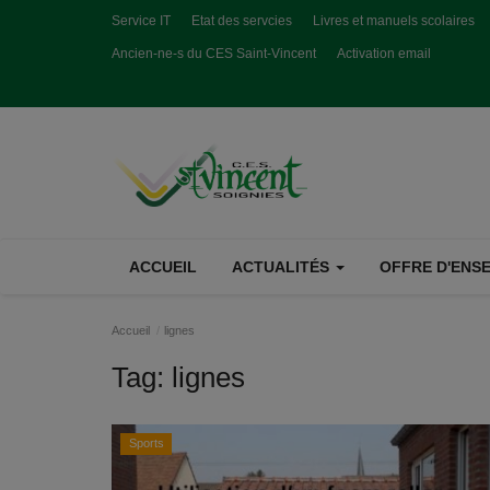
Service IT
Etat des servcies
Livres et manuels scolaires
Ancien-ne-s du CES Saint-Vincent
Activation email
ACCUEIL
ACTUALITÉS
OFFRE D'ENSE
Accueil
lignes
Tag:
lignes
Sports