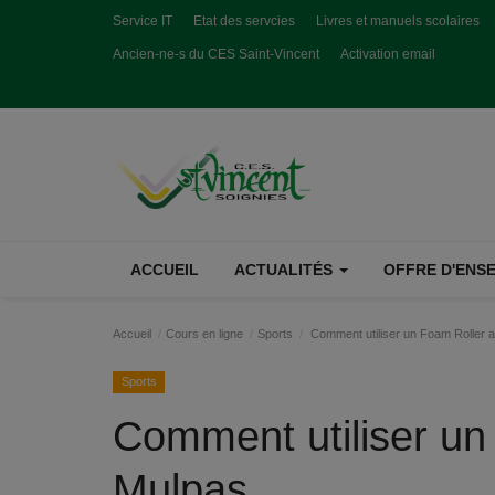
Service IT
Etat des servcies
Livres et manuels scolaires
Ancien-ne-s du CES Saint-Vincent
Activation email
ACCUEIL
ACTUALITÉS
OFFRE D'ENSE
Accueil
Cours en ligne
Sports
Comment utiliser un Foam Roller 
Sports
Comment utiliser un
Mulpas