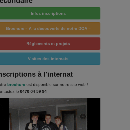
econdaire
Infos inscriptions
Brochure « A la découverte de notre DOA »
Règlements et projets
Visites des internats
nscriptions à l'internat
otre
brochure
est disponible sur notre site web !
ntactez le
0470 04 59 94