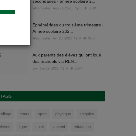
secondaires - année scolaire 2...
Webmaster
Aug 27, 2025
0
3610
Ephémérides du troisième trimestre |
Année scolaire 202...
Webmaster
Avr 26, 2022
0
3457
Aux parents des élèves qui ont loué
des manuels via REN...
vw
Jun 19, 2021
0
1874
TAGS
college
cours
sport
physique
soignies
eleves
ligne
saint
vincent
education