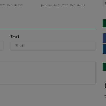
 2020
0
656
jscheers
Avr 28, 2020
0
817
Email