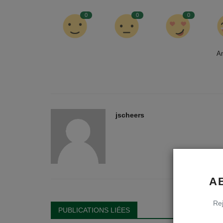
0
0
0
A
jscheers
A
Rej
PUBLICATIONS LIÉES