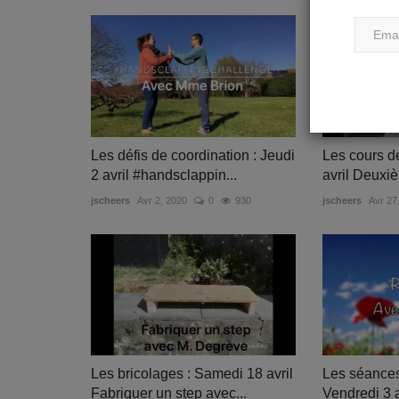
Les défis de coordination : Jeudi
Les cours d
2 avril #handsclappin...
avril Deuxi
jscheers
Avr 2, 2020
0
930
jscheers
Avr 27
Les bricolages : Samedi 18 avril
Les séances
Fabriquer un step avec...
Vendredi 3 