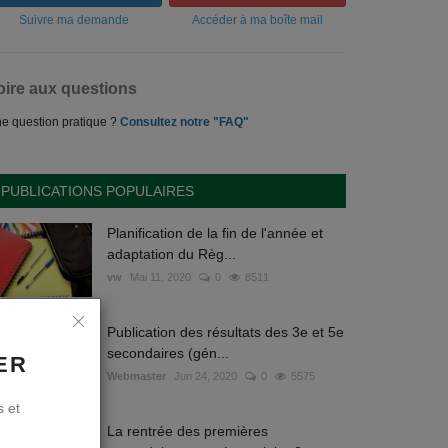
Suivre ma demande
Accéder à ma boîte mail
oire aux questions
e question pratique ?
Consultez notre "FAQ"
PUBLICATIONS POPULAIRES
Planification de la fin de l'année et
adaptation du Règ...
vw
Mai 11, 2020
0
8511
Publication des résultats des 3e et 5e
secondaires (gén...
ER
Webmaster
Jun 24, 2020
0
5575
s et
La rentrée des premières