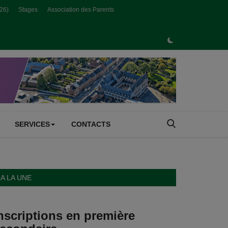
026)
Stages
Association des Parents
SERVICES
CONTACTS
A LA UNE
nscriptions en première