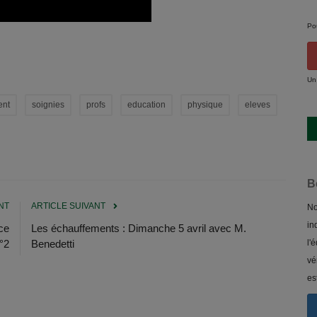
Po
Un
ent
soignies
profs
education
physique
eleves
B
NT
ARTICLE SUIVANT
No
in
ce
Les échauffements : Dimanche 5 avril avec M.
l'
°2
Benedetti
vé
es