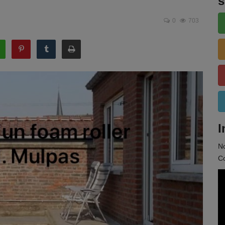
s
0
703
I
N
Co