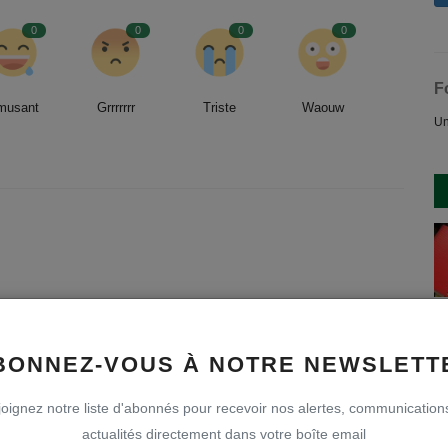
0
0
0
0
F
musant
Grrrrrrr
Triste
Waouw
Un
BONNEZ-VOUS À NOTRE NEWSLETT
oignez notre liste d'abonnés pour recevoir nos alertes, communication
actualités directement dans votre boîte email