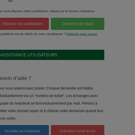
00
ur nous déposer votre candidature, cliquez sur le bouton ci-dessous.
Déposer ma candidature
Demande de stage
 problème lors du dépôt de votre candidature ?
Faites-le nous savoir
ASSISTANCE UTILISATEURS
esoin d'aide ?
us vous aidons avec plaisir. Chaque demande est traitée
dividuellement via un "numéro de ticket". Les échanges avec
équipe du helpdesk se font exclusivement par mail. Pensez à
rifier votre dossier spam et à clôturer votre demande quand tout
t en ordre.
Accéder au Helpdesk
Activation email école