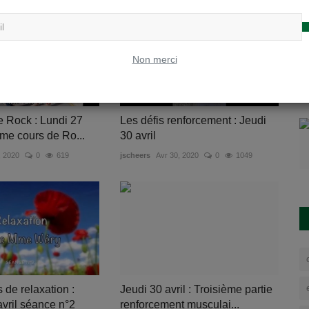
Non merci
e Rock : Lundi 27
Les défis renforcement : Jeudi
ème cours de Ro...
30 avril
, 2020
0
619
jscheers
Avr 30, 2020
0
1049
 de relaxation :
Jeudi 30 avril : Troisième partie
avril séance n°2
renforcement musculai...