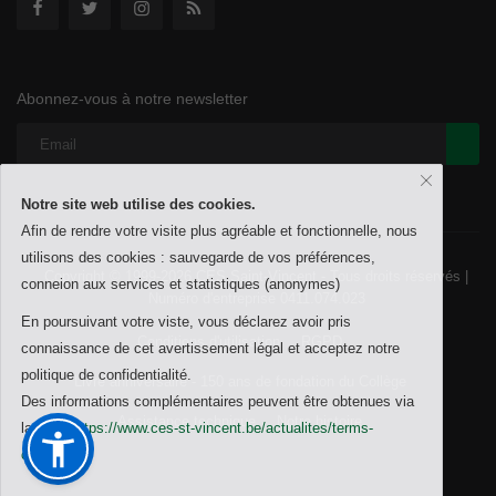
Abonnez-vous à notre newsletter
Notre site web utilise des cookies.
Afin de rendre votre visite plus agréable et fonctionnelle, nous
utilisons des cookies : sauvegarde de vos préférences,
Copyright © 1999-2026 CES Saint-Vincent - Tous droits réservés |
conneion aux services et statistiques (anonymes)
Numéro d'entreprise 0411.074.023
En poursuivant votre viste, vous déclarez avoir pris
Conditions d'utilisation
RGPD
connaissance de cet avertissement légal et acceptez notre
politique de confidentialité.
Livre anniversaire - 150 ans de fondation du Collège
Des informations complémentaires peuvent être obtenues via
Assistance technique
Notre histoire
la page
https://www.ces-st-vincent.be/actualites/terms-
conditions