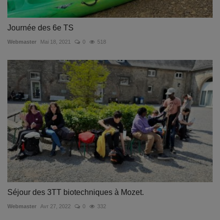
Journée des 6e TS
Webmaster
Mai 18, 2021
0
518
Séjour des 3TT biotechniques à Mozet.
Webmaster
Avr 27, 2022
0
332