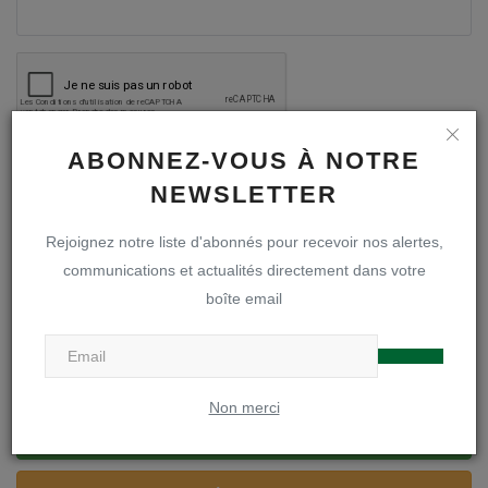
Poster le commentaire
ABONNEZ-VOUS À NOTRE
NEWSLETTER
Rejoignez notre liste d'abonnés pour recevoir nos alertes,
communications et actualités directement dans votre
boîte email
A LA UNE
Inscriptions en première secondaire
Non merci
Infos inscriptions