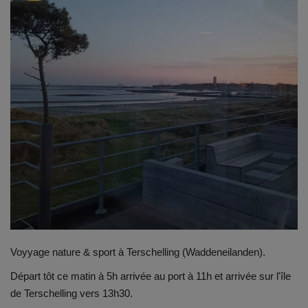
Emplois
Notre offre d'enseignement (2026)
Stages
Association des Parents
Offre d'enseignement & inscriptions
Ancien-ne-s du CES Saint-Vincent
Activation email
Voyyage nature & sport à Terschelling (Waddeneilanden).
Départ tôt ce matin à 5h arrivée au port à 11h et arrivée sur l'île
Internats
de Terschelling vers 13h30.