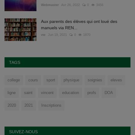
Webmaster
Avr 26, 2022
0
3456
Aux parents des élèves qui ont loué des
manuels via REN...
vw
Jun 19, 2021
0
1870
TAGS
college
cours
sport
physique
soignies
eleves
ligne
saint
vincent
education
profs
DOA
2020
2021
Inscriptions
SUIVEZ-NOUS