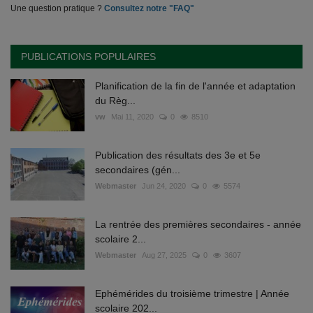
Une question pratique ?
Consultez notre "FAQ"
PUBLICATIONS POPULAIRES
Planification de la fin de l'année et adaptation
du Règ...
vw
Mai 11, 2020
0
8510
Publication des résultats des 3e et 5e
secondaires (gén...
Webmaster
Jun 24, 2020
0
5574
La rentrée des premières secondaires - année
scolaire 2...
Webmaster
Aug 27, 2025
0
3607
Ephémérides du troisième trimestre | Année
scolaire 202...