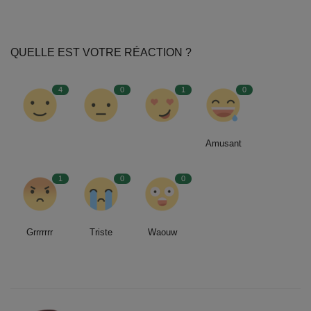
QUELLE EST VOTRE RÉACTION ?
4
0
1
0
Amusant
1
0
0
Grrrrrrr
Triste
Waouw