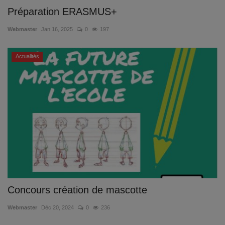
Préparation ERASMUS+
Webmaster
Jan 16, 2025
0
197
Actualités
Concours création de mascotte
Webmaster
Déc 20, 2024
0
236