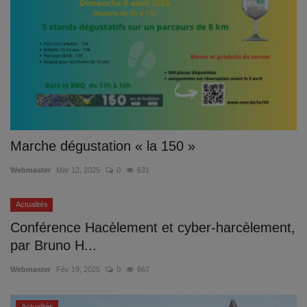
Marche dégustation « la 150 »
Webmaster
Mar 12, 2025
0
631
Actualités
Conférence Hacèlement et cyber-harcèlement,
par Bruno H...
Webmaster
Fév 19, 2025
0
667
Actualités