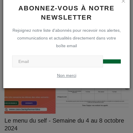
ABONNEZ-VOUS À NOTRE
Une nuit au Collège
NEWSLETTER
Webmaster
Oct 12, 2024
0
884
Rejoignez notre liste d'abonnés pour recevoir nos alertes,
communications et actualités directement dans votre
Menus du self
boîte email
Non merci
Le menu du self - Semaine du 4 au 8 octobre
2024