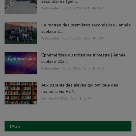
secondaires (gén...
Webmaster
Jun 24, 2020
0
5574
La rentrée des premières secondaires - année
scolaire 2...
Webmaster
Aug 27, 2025
0
3607
Ephémérides du troisième trimestre | Année
scolaire 202...
Webmaster
Avr 26, 2022
0
3456
Aux parents des élèves qui ont loué des
manuels via REN...
vw
Jun 19, 2021
0
1870
TAGS