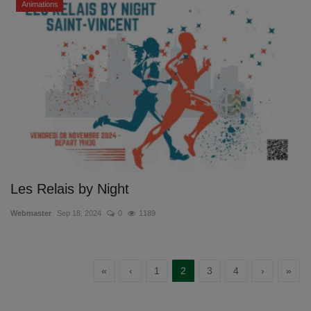
Animations
Les Relais by Night
Webmaster
Sep 18, 2024
0
1189
«
‹
1
2
3
4
›
»