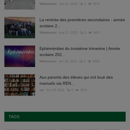
Webmaster
Jun 24, 2020
0
5574
La rentrée des premières secondaires - année
scolaire 2...
Webmaster
Aug 27, 2025
0
3607
Ephémérides du troisième trimestre | Année
scolaire 202...
Webmaster
Avr 26, 2022
0
3456
Aux parents des élèves qui ont loué des
manuels via REN...
vw
Jun 19, 2021
0
1870
TAGS