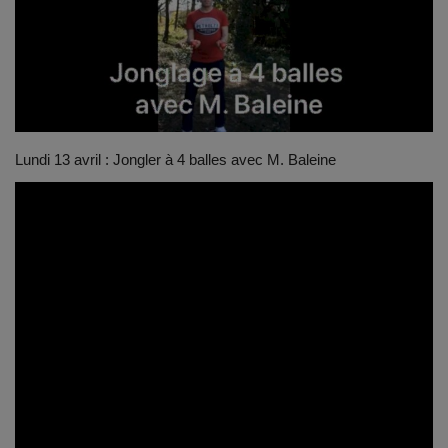
Emplois
Notre offre d'enseignement (2026)
Stages
Lundi 13 avril : Jongler à 4 balles avec M. Baleine
Association des Parents
Offre d'enseignement & inscriptions
Ancien-ne-s du CES Saint-Vincent
Activation email
Internats