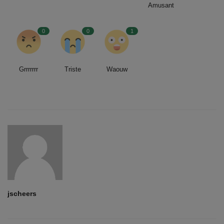
Amusant
0
0
1
Grrrrrrr
Triste
Waouw
jscheers