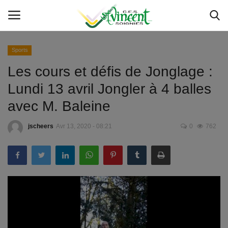
Sports
Les cours et défis de Jonglage :
Accueil
Lundi 13 avril Jongler à 4 balles
Service IT
avec M. Baleine
Actualités
jscheers
Avr 13, 2020 - 08:21
0
762
Etat des servcies
Livres et manuels scolaires
Inscriptions
Sponsoring 150 - 50