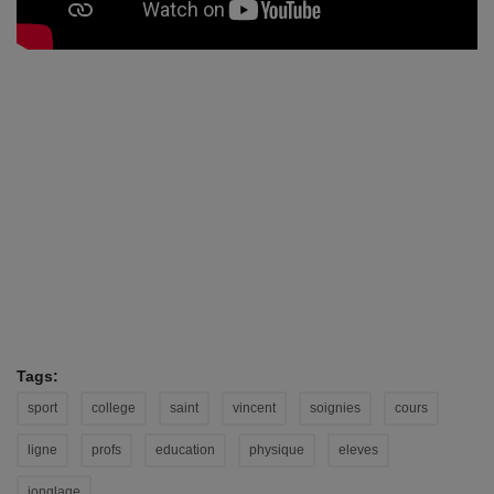
Tags:
sport
college
saint
vincent
soignies
cours
ligne
profs
education
physique
eleves
jonglage