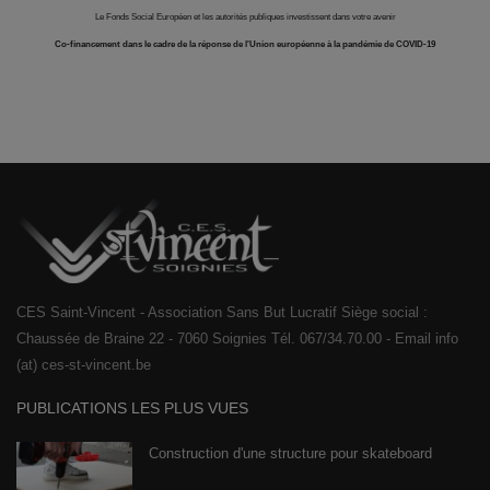
Le Fonds Social Européen et les autorités publiques investissent dans votre avenir
Co-financement dans le cadre de la réponse de l'Union européenne à la pandémie de COVID-19
CES Saint-Vincent - Association Sans But Lucratif Siège social :
Chaussée de Braine 22 - 7060 Soignies Tél. 067/34.70.00 - Email info
(at) ces-st-vincent.be
PUBLICATIONS LES PLUS VUES
Construction d'une structure pour skateboard