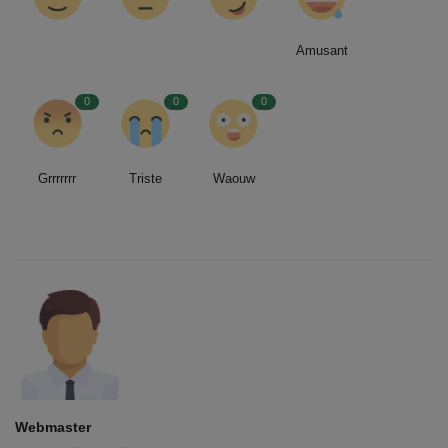
Amusant
0
0
0
Grrrrrrr
Triste
Waouw
Webmaster