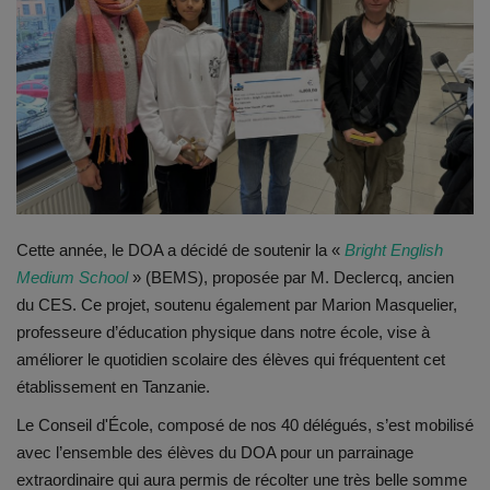
Emplois
Notre offre d'enseignement (2026)
Stages
Association des Parents
Cette année, le DOA a décidé de soutenir la «
Bright English
Offre d'enseignement & inscriptions
Medium School
» (BEMS), proposée par M. Declercq, ancien
du CES. Ce projet, soutenu également par Marion Masquelier,
Ancien-ne-s du CES Saint-Vincent
professeure d’éducation physique dans notre école, vise à
améliorer le quotidien scolaire des élèves qui fréquentent cet
Activation email
établissement en Tanzanie.
Le Conseil d'École, composé de nos 40 délégués, s’est mobilisé
Internats
avec l’ensemble des élèves du DOA pour un parrainage
extraordinaire qui aura permis de récolter une très belle somme