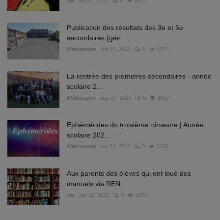
vw
Mai 11, 2020
0
8510
Publication des résultats des 3e et 5e
secondaires (gén...
Webmaster
Jun 24, 2020
0
5574
La rentrée des premières secondaires - année
scolaire 2...
Webmaster
Aug 27, 2025
0
3607
Ephémérides du troisième trimestre | Année
scolaire 202...
Webmaster
Avr 26, 2022
0
3456
Aux parents des élèves qui ont loué des
manuels via REN...
vw
Jun 19, 2021
0
1870