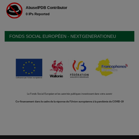
FONDS SOCIAL EUROPÉEN - NEXTGENERATIONEU
Le Fonds Social Européen et les autorités publiques investissent dans votre avenir
Co-financement dans le cadre de la réponse de l'Union européenne à la pandémie de COVID-19