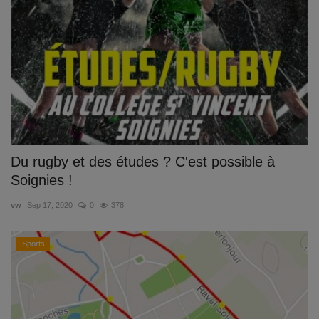
Documents
Services
Contacts
Du rugby et des études ? C'est possible à
Soignies !
vw
Sep 17, 2020
0
378
Sports