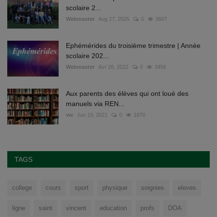
scolaire 2...
Webmaster
Aug 27, 2025
0
3607
Ephémérides du troisième trimestre | Année
scolaire 202...
Webmaster
Avr 26, 2022
0
3456
Aux parents des élèves qui ont loué des
manuels via REN...
vw
Jun 19, 2021
0
1870
TAGS
college
cours
sport
physique
soignies
eleves
ligne
saint
vincent
education
profs
DOA