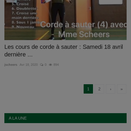
Les cours de corde à sauter : Samedi 18 avril
dernière ...
jscheers
Avr 18, 2020
0
894
1
2
›
»
A LA UNE