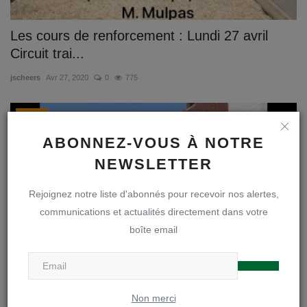
Les cours de renforcement : Lundi 27 avril
Circuit trai...
jscheers
Avr 27, 2020
0
775
Sports
ABONNEZ-VOUS À NOTRE
NEWSLETTER
Rejoignez notre liste d'abonnés pour recevoir nos alertes,
communications et actualités directement dans votre
boîte email
Les cours de Rock : Lundi 27 avril Deuxième
Non merci
cours de Ro...