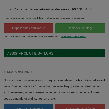
Contactez le secrétariat professeurs : 067 86 51 00
Pour nous déposer votre candidature, cliquez sur le bouton ci-dessous.
Déposer ma candidature
Demande de stage
Un problème lors du dépôt de votre candidature ?
Faites-le nous savoir
ASSISTANCE UTILISATEURS
Besoin d'aide ?
Nous vous aidons avec plaisir. Chaque demande est traitée individuellement
via un "numéro de ticket". Les échanges avec l'équipe du helpdesk se font
exclusivement par mail. Pensez à vérifier votre dossier spam et à clôturer
votre demande quand tout est en ordre.
Accéder au Helpdesk
Activation email école