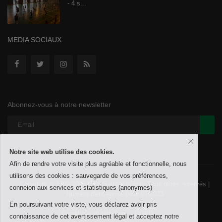
- 4 s...
MEDIA SOCIAUX
Abonnez-vous à notre newsletter
Notre site web utilise des cookies.
Afin de rendre votre visite plus agréable et fonctionnelle, nous
utilisons des cookies : sauvegarde de vos préférences,
Copyright © 1999-2026 CES Saint-Vincent - Tous droits réservés |
conneion aux services et statistiques (anonymes)
Numéro d'entreprise 0411.074.023
En poursuivant votre viste, vous déclarez avoir pris
Conditions d'utilisation
RGPD
connaissance de cet avertissement légal et acceptez notre