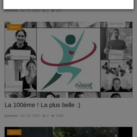
jscheers
Avr 27, 2020
0
619
Sports
La 100ème ! La plus belle :)
jscheers
Avr 20, 2020
0
1048
Sports