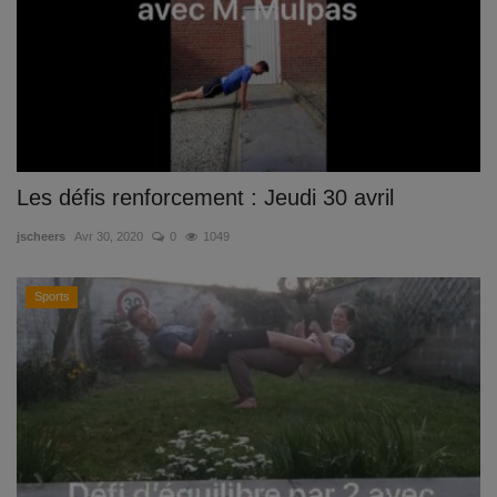
Les défis renforcement : Jeudi 30 avril
jscheers
Avr 30, 2020
0
1049
Sports