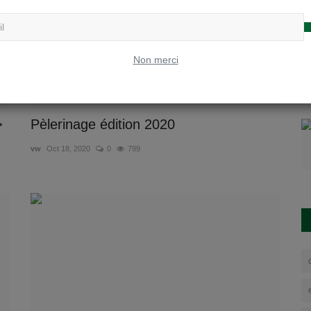
Non merci
>
Pèlerinage édition 2020
vw
Oct 18, 2020
0
799