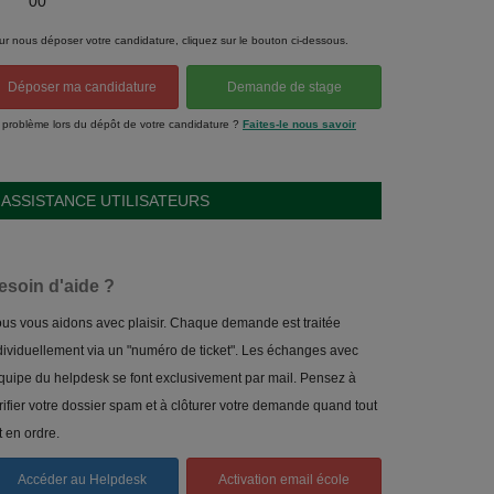
00
ur nous déposer votre candidature, cliquez sur le bouton ci-dessous.
Déposer ma candidature
Demande de stage
 problème lors du dépôt de votre candidature ?
Faites-le nous savoir
ASSISTANCE UTILISATEURS
esoin d'aide ?
us vous aidons avec plaisir. Chaque demande est traitée
dividuellement via un "numéro de ticket". Les échanges avec
équipe du helpdesk se font exclusivement par mail. Pensez à
rifier votre dossier spam et à clôturer votre demande quand tout
t en ordre.
Accéder au Helpdesk
Activation email école