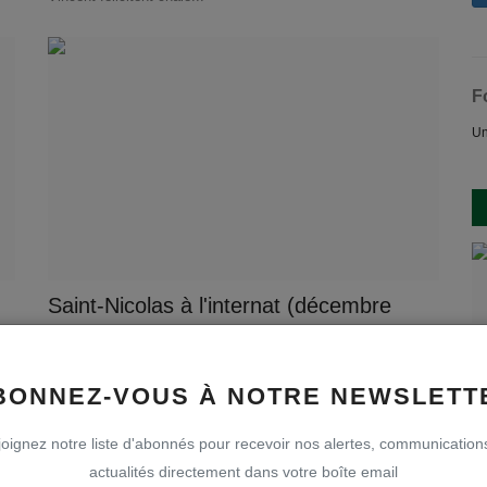
F
Un
Saint-Nicolas à l'internat (décembre
2020)
vw
Déc 14, 2020
0
547
BONNEZ-VOUS À NOTRE NEWSLETT
oignez notre liste d'abonnés pour recevoir nos alertes, communication
actualités directement dans votre boîte email