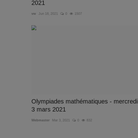
2021
vw
Jun 18, 2021
0
1507
Olympiades mathématiques - mercredi
3 mars 2021
Webmaster
Mar 3, 2021
0
832