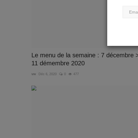
Le menu de la semaine : 7 décembre 
11 démembre 2020
vw
Déc 6, 2020
0
477