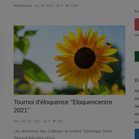
Webmaster
Avr 28, 2021
0
1280
Po
Un
B
No
in
Tournoi d'éloquence "Eloquencentre
l'
2021"
vé
vw
Fév 26, 2021
0
395
es
Les directions des Collèges et Institut Technique Saint-
Vincent félicitent chale...