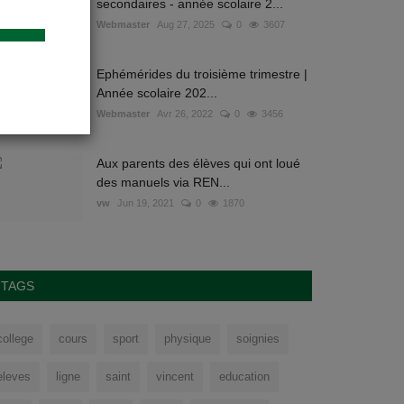
secondaires - année scolaire 2...
Webmaster
Aug 27, 2025
0
3607
Ephémérides du troisième trimestre |
Année scolaire 202...
Webmaster
Avr 26, 2022
0
3456
Aux parents des élèves qui ont loué
des manuels via REN...
vw
Jun 19, 2021
0
1870
TAGS
college
cours
sport
physique
soignies
eleves
ligne
saint
vincent
education