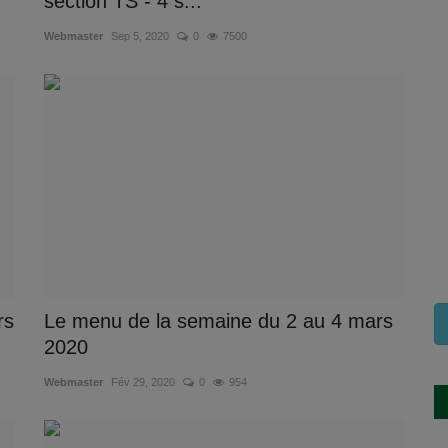
section TS - 4 s...
Webmaster
Sep 5, 2020
0
7500
rs
Le menu de la semaine du 2 au 4 mars
2020
Webmaster
Fév 29, 2020
0
954