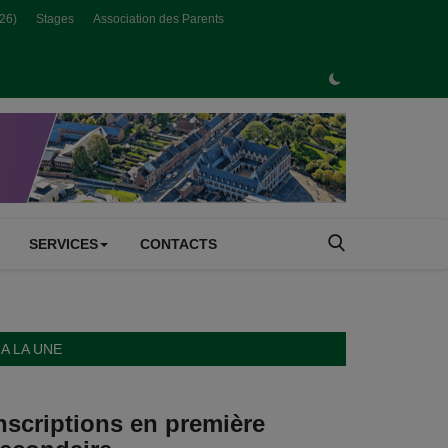
026)
Stages
Association des Parents
SERVICES
CONTACTS
A LA UNE
nscriptions en première