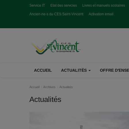
Service IT
Etat des servcies
Livres et manuels scolaires
Ancien-ne-s du CES Saint-Vincent
Activation email
ACCUEIL
ACTUALITÉS
OFFRE D'ENSE
Accueil
Archives
Actualités
Actualités