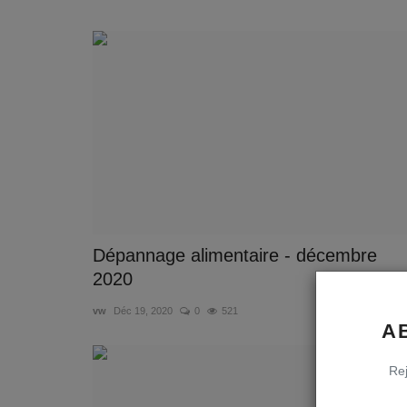
Dépannage alimentaire - décembre
2020
vw
Déc 19, 2020
0
521
A
Rej