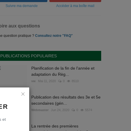
Suivre ma demande
Accéder à ma boîte mail
oire aux questions
e question pratique ?
Consultez notre "FAQ"
PUBLICATIONS POPULAIRES
Planification de la fin de l'année et
adaptation du Règ...
vw
Mai 11, 2020
0
8510
Publication des résultats des 3e et 5e
secondaires (gén...
ER
Webmaster
Jun 24, 2020
0
5574
s et
La rentrée des premières